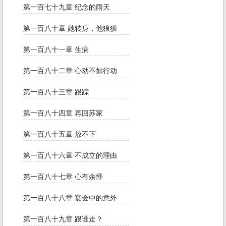
第一百七十九章 纪念的雨天
第一百八十章 她转身，他狼狈
第一百八十一章 生病
第一百八十二章 心动不如行动
第一百八十三章 跟踪
第一百八十四章 再回苏家
第一百八十五章 放不下
第一百八十六章 不成立的理由
第一百八十七章 心有余悸
第一百八十八章 宴会中的意外
第一百八十九章 跟谁走？