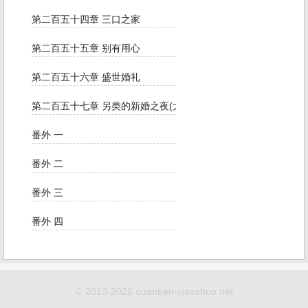
第二百五十四章 三口之家
第二百五十五章 别有用心
第二百五十六章 盛世婚礼
第二百五十七章 另类的新婚之夜(大结局)
番外 一
番外 二
番外 三
番外 四
© 2010-2026 quanben-xiaoshuo.net