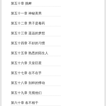
第五十章 挑衅
第五十一章 神秘美男
第五十二章 男子是毒药
第五十三章 遥远的梦想
第五十四章 不好的习惯
第五十五章 熟悉的陌生人
第五十六章 天皇巨星
第五十七章 在不在乎
第五十八章 别样的悸动
第五十九章 无视他们
第六十章 各不相干