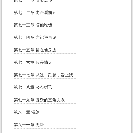
第七十一章 老婆是你
第七十二章 走路看前面
第七十三章 陪他吃饭
第七十四章 忘记说再见
第七十五章 留在他身边
第七十六章 只是情人
第七十七章 从这一刻起，爱上我
第七十八章 公布婚讯
第七十九章 复杂的三角关系
第八十章 沉沦
第八十一章 无耻