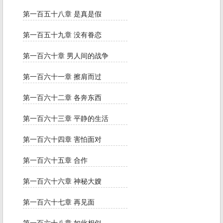
第一百五十八章 是真是假
第一百五十九章 没有眷恋
第一百六十章 男人间的战争
第一百六十一章 擦肩而过
第一百六十二章 各奔东西
第一百六十三章 平静的生活
第一百六十四章 害怕面对
第一百六十五章 合作
第一百六十六章 神秘大嫂
第一百六十七章 再见面