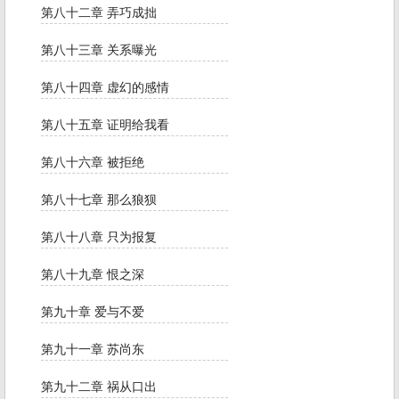
第八十二章 弄巧成拙
第八十三章 关系曝光
第八十四章 虚幻的感情
第八十五章 证明给我看
第八十六章 被拒绝
第八十七章 那么狼狈
第八十八章 只为报复
第八十九章 恨之深
第九十章 爱与不爱
第九十一章 苏尚东
第九十二章 祸从口出