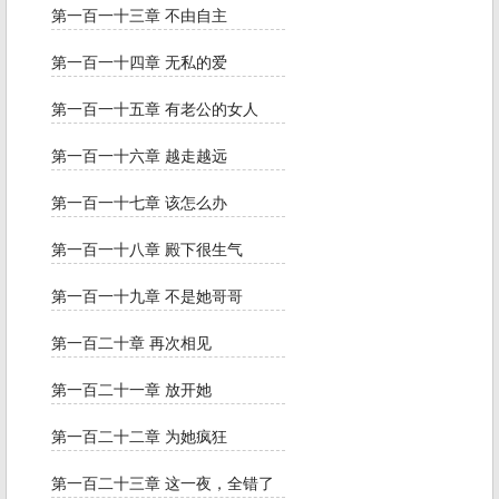
第一百一十三章 不由自主
第一百一十四章 无私的爱
第一百一十五章 有老公的女人
第一百一十六章 越走越远
第一百一十七章 该怎么办
第一百一十八章 殿下很生气
第一百一十九章 不是她哥哥
第一百二十章 再次相见
第一百二十一章 放开她
第一百二十二章 为她疯狂
第一百二十三章 这一夜，全错了