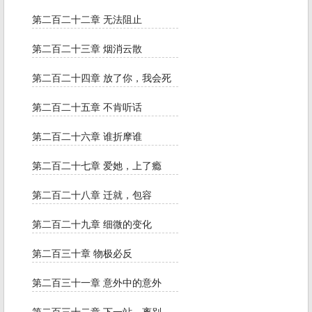
第二百二十二章 无法阻止
第二百二十三章 烟消云散
第二百二十四章 放了你，我会死
第二百二十五章 不肯听话
第二百二十六章 谁折摩谁
第二百二十七章 爱她，上了瘾
第二百二十八章 迁就，包容
第二百二十九章 细微的变化
第二百三十章 物极必反
第二百三十一章 意外中的意外