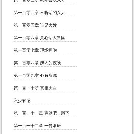
第一百零三章 欧阳喜欢大哥
第一百零四章 不听话的女人
第一百零五章 谁是大嫂
第一百零六章 真心话大冒险
第一百零七章 现场拥吻
第一百零八章 醉人的夜晚
第一百零九章 心有所属
第一百一十章 真相大白
六少有感
第一百一十一章 离婚吧，殿下
第一百一十二章 一份承诺