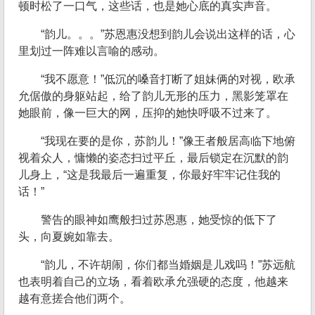
顿时松了一口气，这些话，也是她心底的真实声音。
“韵儿。。。”苏恩惠没想到韵儿会说出这样的话，心
里划过一阵难以言喻的感动。
“我不愿意！”低沉的嗓音打断了姐妹俩的对视，欧承
允倨傲的身躯站起，给了韵儿无形的压力，黑影笼罩在
她眼前，像一巨大的网，压抑的她快呼吸不过来了。
“我现在要的是你，苏韵儿！”像王者般居高临下地俯
视着众人，慵懒的姿态扫过平丘，最后锁定在沉默的韵
儿身上，“这是我最后一遍重复，你最好牢牢记住我的
话！”
警告的眼神如鹰般扫过苏恩惠，她受惊的低下了
头，向夏婉如靠去。
“韵儿，不许胡闹，你们都当婚姻是儿戏吗！”苏远航
也表明着自己的立场，看着欧承允强硬的态度，他越来
越有意搓合他们两个。