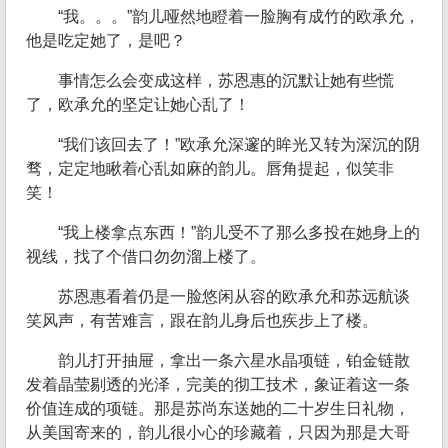
“我。。。”韵儿哑然地瞪着一脸胸有成竹的欧承允，
他是吃定她了，是吧？
事情怎么会变成这样，苏恩惠的沉默让她有些慌
了，欧承允的坚定让她心乱了！
“我们该回去了！”欧承允深邃的眸光又转为深沉的阴
骛，定定地瞅着心乱如麻的韵儿。唇角提起，似笑非
笑！
“我上楼拿点东西！”韵儿受不了那么多投在她身上的
视线，找了个借口勿勿溜上楼了。
苏恩惠看着仍是一脸悠闲从容的欧承允和苏远航谈
笑风声，有苦难言，跟在韵儿身后也疾步上了楼。
韵儿打开抽屉，拿出一条六星水晶项链，铂金链散
发着晶莹剔透的光泽，完美的彻工技术，象证着这一条
价值连成的项链。那是苏尚东送她的二十岁生日礼物，
从美国寄来的，韵儿很小心的珍藏着，只因为那是大哥