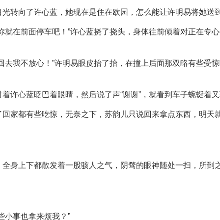
目光转向了许心蓝，她现在是住在欧园，怎么能让许明易将她送
你就在前面停车吧！”许心蓝挠了挠头，身体往前倾着对正在专
回去我不放心！”许明易眼皮抬了抬，在撞上后面那双略有些受
。
着许心蓝眨巴着眼睛，然后说了声“谢谢”，就看到车子蜿蜒着
了回家都有些吃惊，无奈之下，苏韵儿只说回来拿点东西，明天
，全身上下都散发着一股骇人之气，阴骛的眼神随处一扫，所到
些小事也拿来烦我？”