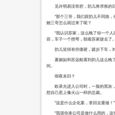
见许明易没答腔，韵儿将求救的
“那个三哥，我们跟韵儿不同路，
她三哥怎么就过来了呢？
“我认识苏家，这么晚了你一个人
容，车子一个拐弯，朝着苏家驶去了
韵儿笑得有些僵硬，踱步下车，对
夏婉如和苏远航看到韵儿这么晚
间。
彻夜未归？
欧承允进入公司时，一脸的黑灰
想自己惹上像火山一样的总裁。
“这是什么企化案，拿回去重做！”
“我请你来公司是做什么用的，这