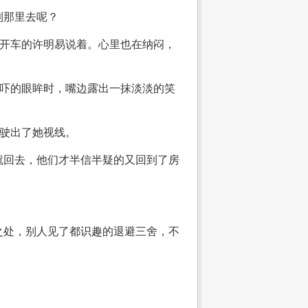
到那里去呢？
心开车的许明易说着。心里也在纳闷，
惊吓的眼眸时，嘴边露出一抹淡淡的笑
又驶出了她视线。
就回去，他们才半信半疑的又回到了房
之处，别人见了都识趣的退避三舍，不