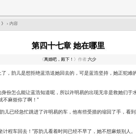
！》
› 内容
第四十七章 她在哪里
《
离婚吧，殿下！
》
作者:
六少
上了，韵儿是想拒绝蓝浩送她回去的，可是蓝浩坚持，她正犯难的
的身份怎么能让蓝浩知道呢，所以许明易的出现无非是救她们于
就不麻烦你了啊！”
，韵儿已经急忙跳进了许明易的车，他有些受措的缩回了手，看
坐计程车回去！”苏韵儿看着时间已经不早了，她不想麻烦别人。