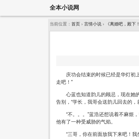
全本小说网
当前位置：
首页
›
言情小说
›
《离婚吧，殿下
庆功会结束的时候已经是华灯初
走吧！”
心蓝也知道韵儿的顾忌，现在她
告别，“学长，我哥会送韵儿回去的，
“不。。。”蓝浩还想说着不麻烦
他有了一种受威胁的气焰。
“三哥，你在前面放我下来吧！我