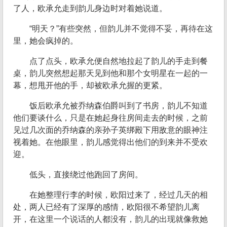
了人，欧承允走到韵儿身边时对着她说道。
“明天？”有些突然，但韵儿并不觉得不妥，再待在这
里，她会疯掉的。
点了点头，欧承允便自然地拉起了韵儿的手走到餐
桌，韵儿突然想起那天见到他和那个女明星在一起的一
幕，想甩开他的手，却被欧承允握的更紧。
饭后欧承允被乔纳森伯爵叫到了书房，韵儿不知道
他们要谈什么，只是在她起身往房间走去的时候，之前
见过几次面的乔纳森的亲孙子英绑殿下用敌意的眼神注
视着她。在他眼里，韵儿感觉得出他们的到来并不受欢
迎。
低头，直接绕过他跑回了房间。
在她整理行李的时候，欧阳过来了，经过几天的相
处，两人已经有了深厚的感情，欧阳很不希望韵儿离
开，在这里一个说话的人都没有，韵儿的出现就像救她