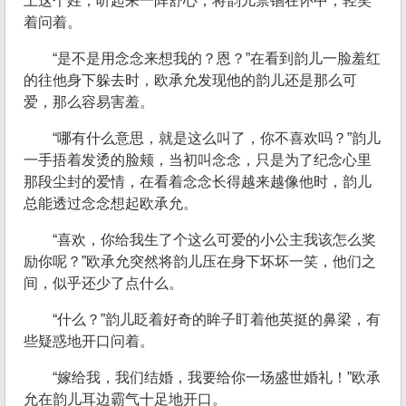
上这个姓，听起来一阵舒心，将韵儿禁锢在怀中，轻笑
着问着。
“是不是用念念来想我的？恩？”在看到韵儿一脸羞红
的往他身下躲去时，欧承允发现他的韵儿还是那么可
爱，那么容易害羞。
“哪有什么意思，就是这么叫了，你不喜欢吗？”韵儿
一手捂着发烫的脸颊，当初叫念念，只是为了纪念心里
那段尘封的爱情，在看着念念长得越来越像他时，韵儿
总能透过念念想起欧承允。
“喜欢，你给我生了个这么可爱的小公主我该怎么奖
励你呢？”欧承允突然将韵儿压在身下坏坏一笑，他们之
间，似乎还少了点什么。
“什么？”韵儿眨着好奇的眸子盯着他英挺的鼻梁，有
些疑惑地开口问着。
“嫁给我，我们结婚，我要给你一场盛世婚礼！”欧承
允在韵儿耳边霸气十足地开口。