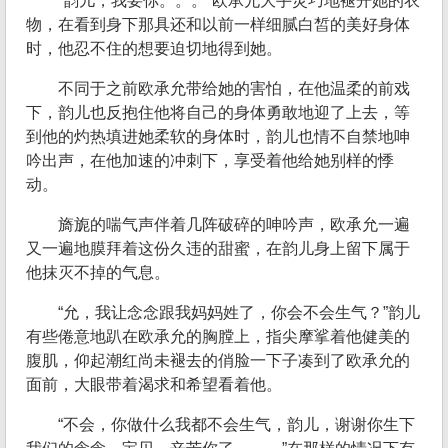
“韵儿，我要你。。。”欧承允大手灵巧地褪开她的衣
物，在看到身下那具还和以前一样细腻白皙的美好身体
时，他忍不住的想要迫切地得到她。
不同于之前欧承允带给她的害怕，在他温柔的前戏
下，韵儿也反抱住他将自己的身体勇敢地迎了上去，等
到他的灼热填进她柔软的身体时，韵儿也情不自禁地呻
吟出声，在他加速的冲刺下，享受着他给她别样的悸
动。
旖旎的喘气声伴着几阵破碎的呻吟声，欧承允一遍
又一遍地膜拜着这份久违的甜蜜，在韵儿身上留下属于
他抹灭不掉的气息。
“允，我让念念跟我妈妈姓了，你会不会生气？”韵儿
有些倦意地趴在欧承允的胸膛上，指尖摩挲着他健美的
腹肌，仰起潮红尚未褪去的俏脸一下子凑到了欧承允的
面前，大眼带着渴求和希望看着他。
“不会，你做什么我都不会生气，韵儿，谢谢你生下