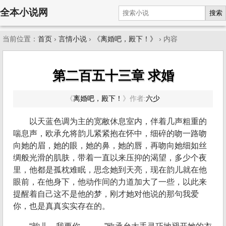
全本小说网
搜索
当前位置：
首页
›
言情小说
›
《离婚吧，殿下！》
› 内容
第二百五十三章 求婚
《
离婚吧，殿下！
》
作者:
六少
以天蓝色调为主的宽敝休息室内，伴着几声粗重的
喘息声，欧承允将韵儿紧紧抱在怀中，细碎的吻一路吻
向她的眉，她的眼，她的鼻，她的唇，再吻向她细如丝
绸般光滑的肌肤，带着一直以来压抑的渴望，多少个夜
里，他都是孤枕难眠，思念她到天亮，现在韵儿就在他
眼前，在他身下，他动作间的力道加大了一些，以此来
提醒着自己这不是他的梦，刚才她对他说的那句我爱
你，也是真真实实存在的。