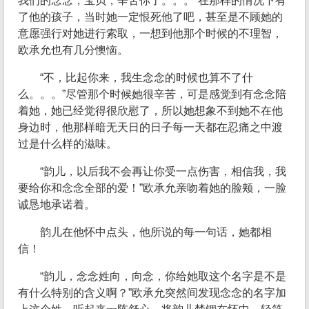
我们的念念，宝贝，辛苦你了。。。”在那样的情况下有
了他的孩子，当时她一定恨死他了吧，甚至是不顾她的
意愿强行对她进行索取，一想到他那个时候的不理智，
欧承允也有几分懊恼。
“不，比起你来，我生念念的时候也算不了什
么。。。”尽管那个时候她很辛苦，可是感觉到有念念陪
着她，她已经觉得很欣慰了，所以她想象不到她不在他
身边时，他那样暗无天日的日子每一天都在忍痛之中渡
过是什么样的滋味。
“韵儿，以后我不会再让你受一点伤害，相信我，我
要给你和念念全部的爱！”欧承允亲吻着她的脸颊，一脸
诚恳地承诺着。
韵儿在他怀中点头，他所说的每一句话，她都相
信！
“韵儿，念念姓向，向念，你给她取这个名字是不是
有什么特别的含义啊？”欧承允突然间发现念念的名字加