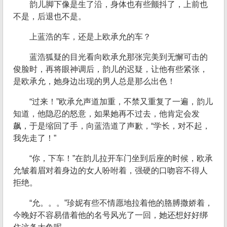
韵儿脚下像是生了沿，身体也有些颤抖了，上前也
不是，后退也不是。
上蓝浩的车，还是上欧承允的车？
蓝浩狐疑的目光看向欧承允那张完美到无懈可击的
俊脸时，再将眼神调后，韵儿的迟疑，让他有些紧张，
是欧承允，她身边出现的男人总是那么出色！
“过来！”欧承允声道加重，不禁又重复了一遍，韵儿
知道，他隐忍的怒意，如果她再不过去，他肯定会发
飙，于是缩回了手，向蓝浩道了声歉，“学长，对不起，
我先走了！”
“你，下车！”在韵儿拉开车门坐到后座的时候，欧承
允皱着眉对着身边的女人吩咐着，强硬的口吻容不得人
拒绝。
“允。。。”珍妮有些不情愿地拉着他的胳膊撒娇着，
今晚好不容易借着他的名号风光了一回，她还想好好绑