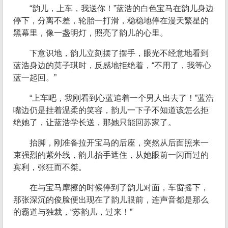
“韵儿，上车，我送你！”蓝浩的白色宝马在韵儿身边
停下，分离不差，轮胎一打滑，稳稳地停在漫天繁星的
黑幕里，像一盏明灯，照亮了韵儿的心里。
下意识地，韵儿立刻摆了摆手，眼光不经意地看到
蓝浩身边的莫子琪时，反感地拒绝着，“不用了，我等心
蓝一起回。”
“上车吧，我刚看到心蓝追着一个男人出去了！”蓝浩
嘴边仍是挂着温柔的笑容，韵儿一下子不知道该怎么拒
绝她了，让蓝浩学长送，那她只能回苏家了。
抬脚，刚准备拉开宝马的后座，突然从后面照来一
束强烈的紫外线，韵儿抬手遮住，从她眼前一闪而过的
宾利，张狂而不桀。
在与宝马摩擦的时候停到了韵儿对面，车窗摇下，
那张深沉的俊脸便出现在了韵儿眼前，连声音都是那么
的霸道与独裁，“苏韵儿，过来！”