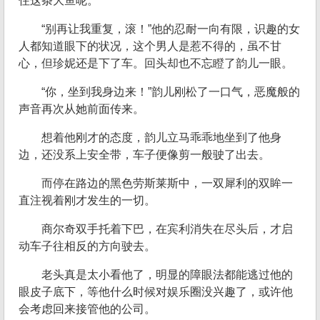
住这条大鱼呢。
“别再让我重复，滚！”他的忍耐一向有限，识趣的女
人都知道眼下的状况，这个男人是惹不得的，虽不甘
心，但珍妮还是下了车。回头却也不忘瞪了韵儿一眼。
“你，坐到我身边来！”韵儿刚松了一口气，恶魔般的
声音再次从她前面传来。
想着他刚才的态度，韵儿立马乖乖地坐到了他身
边，还没系上安全带，车子便像剪一般驶了出去。
而停在路边的黑色劳斯莱斯中，一双犀利的双眸一
直注视着刚才发生的一切。
商尔奇双手托着下巴，在宾利消失在尽头后，才启
动车子往相反的方向驶去。
老头真是太小看他了，明显的障眼法都能逃过他的
眼皮子底下，等他什么时候对娱乐圈没兴趣了，或许他
会考虑回来接管他的公司。