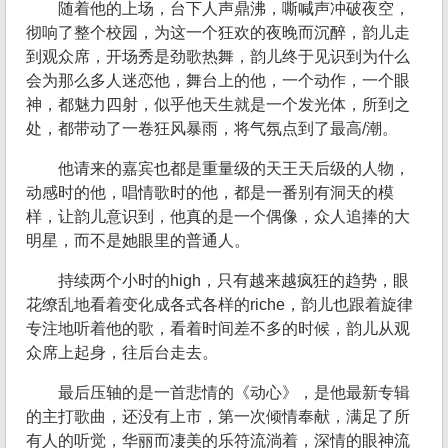
随着他的上场，台下人声鼎沸，嘶喊声冲破夜空，
彻响了整个校园，为这一个狂欢的夜晚而沉醉，韵儿走
到观众席，开场秀是劲歌热舞，韵儿终于见识到为什么
会为那么多人迷恋他，舞台上的他，一个动作，一个眼
神，都魅力四射，似乎他天生就是一个发光体，所到之
处，都带动了一卷狂风暴雨，将气氛点到了最高/潮。
他请来的嘉宾也都是重量级的天王天后级的人物，
动感时的他，唱情歌时的他，都是一番别有洞天的模
样，让韵儿意识到，他真的是一个偶像，众人追捧的大
明星，而不是她眼里的普通人。
持续两个小时的high，只有越来越疯狂的趋势，眼
花缭乱地看着变化成各式各样的riche，韵儿也跟着旋律
专注地听着他的歌，看着时间差不多的时候，韵儿从观
众席上起身，往后台走去。
最后压轴的是一首悲情的《动心》，是他最新专辑
的主打歌曲，还没有上市，第一次倾情奉献，满足了所
有人的听觉，华丽而凄美的乐符流淌着，深情的眼神流