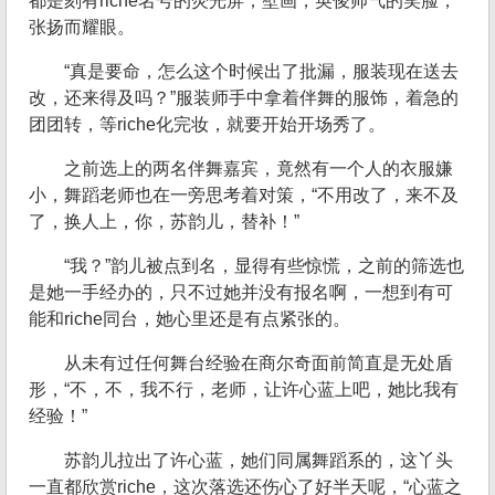
都是刻有riche名号的荧光屏，壁画，英俊帅气的笑脸，
张扬而耀眼。
“真是要命，怎么这个时候出了批漏，服装现在送去
改，还来得及吗？”服装师手中拿着伴舞的服饰，着急的
团团转，等riche化完妆，就要开始开场秀了。
之前选上的两名伴舞嘉宾，竟然有一个人的衣服嫌
小，舞蹈老师也在一旁思考着对策，“不用改了，来不及
了，换人上，你，苏韵儿，替补！”
“我？”韵儿被点到名，显得有些惊慌，之前的筛选也
是她一手经办的，只不过她并没有报名啊，一想到有可
能和riche同台，她心里还是有点紧张的。
从未有过任何舞台经验在商尔奇面前简直是无处盾
形，“不，不，我不行，老师，让许心蓝上吧，她比我有
经验！”
苏韵儿拉出了许心蓝，她们同属舞蹈系的，这丫头
一直都欣赏riche，这次落选还伤心了好半天呢，“心蓝之