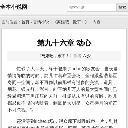
全本小说网
搜索
当前位置：
首页
›
言情小说
›
《离婚吧，殿下！》
› 内容
第九十六章 动心
《
离婚吧，殿下！
》
作者:
六少
忙碌了大半天，终于迎来了riche的歌友会，当夜幕
悄悄降临的时候，韵儿忙着布置会场，全程跟蓝浩都置
身同一空间，却不再像以前那样有过多的交流，道具，
烟花，镁光灯，彩带，能容纳几万人的超大型空间内已
经聚积满了黑压压的人群，排场从未有过的震憾，韵儿
都忍俊不唆的唏嘘着，到底是大明星，众星棒月的光芒
不可忽视。\\
还没等到riche出场，观众席下就呼喊声一片，到处