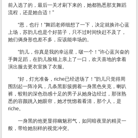
前入选了的，最后一关才刷下来的，她都熟悉那支舞蹈
流程，还是她合适！”
“恩，也行！”舞蹈老师细想了一下，决定就换许心蓝
上场，苏韵儿也是个好苗子，只不过时间快赶不及了，
她们俩身形也差不多，应该能串场的。
“韵儿，你真是我的幸运星，啵一个！”许心蓝兴奋的
手舞足蹈，在韵儿脸颊上亲上了一口，欢天喜地的拿着
演出服去更衣室换了衣服。
“好，灯光准备，riche已经进场了！”韵儿只觉得周
围刮起一阵冷风，几条黑影簇拥着一身黑色夹克，喇叭
裤，蛟鞋的深色劲感十足的男子从她身边经过，那张熟
悉的容颜跳入她眼帘，她才恍惚着看清，那个人，是
riche。
一身黑的他更显得幽魅邪气，如同暗夜里的精灵一
般，带给她别样的视觉冲突。