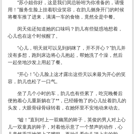
“苏小姐你好，这是我们闵总吩咐为你准备的，请慢
用！”服务生脸上挂着职业笑容，在韵儿侧身开门的时候
将餐车推了进来，满满一车的食物，竟然全是中餐。
闵天佑还知道她的口味吗？韵儿有些疑惑地想着，
心儿也在这个时候醒了。
“心儿，明天就可以见到妈咪了，开不开心？”韵儿并
没有多想，跑到床边将心儿抱起，帮她洗了个澡，然后
一起坐地沙发上用起了餐。
“开心！”心儿脸上这才露出这些天以来最为开心的笑
容，韵儿也松了一口气。
坐了几个小时的车，韵儿也有些累了，吃完晚餐后
便抱着心儿重新躺在了**，已经睡饱了的心儿扯着韵儿的
头发，大眼骨碌骨碌转着，在她怀里不安地动来动去。
“嘘！”直到对上一双幽黑的眸子，英俊的男人对上心
儿一双童真的眸子，对着他示意了一个禁声的动作，心