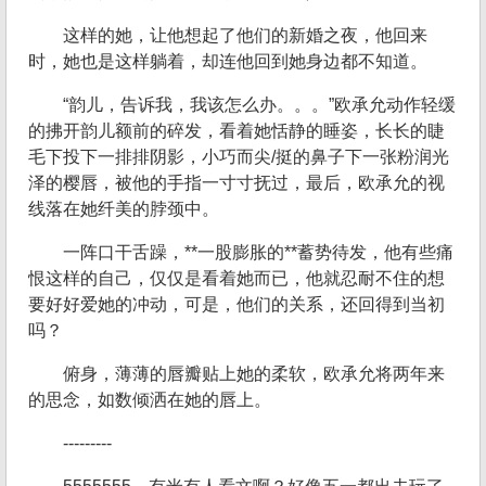
这样的她，让他想起了他们的新婚之夜，他回来
时，她也是这样躺着，却连他回到她身边都不知道。
“韵儿，告诉我，我该怎么办。。。”欧承允动作轻缓
的拂开韵儿额前的碎发，看着她恬静的睡姿，长长的睫
毛下投下一排排阴影，小巧而尖/挺的鼻子下一张粉润光
泽的樱唇，被他的手指一寸寸抚过，最后，欧承允的视
线落在她纤美的脖颈中。
一阵口干舌躁，**一股膨胀的**蓄势待发，他有些痛
恨这样的自己，仅仅是看着她而已，他就忍耐不住的想
要好好爱她的冲动，可是，他们的关系，还回得到当初
吗？
俯身，薄薄的唇瓣贴上她的柔软，欧承允将两年来
的思念，如数倾洒在她的唇上。
---------