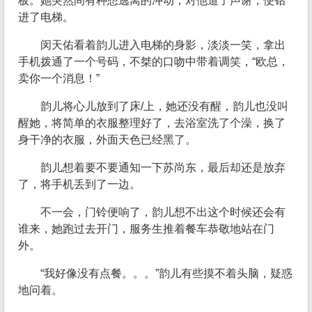
板。她突然间有种想逃离的冲动，对他道了声谢，便钻
进了电梯。
闵天佑看着韵儿进入电梯的身影，淡淡一笑，拿出
手机拨通了一个号码，不桀的口吻中带着调笑，“欧总，
卖你一个消息！”
韵儿将心儿放到了床/上，她还没有醒，韵儿也没叫
醒她，将简单的衣服整理好了，去浴室洗了个澡，换了
身干净的衣服，外面天色已经黑了。
韵儿想着要不要通知一下苏尚东，最后却还是放弃
了，将手机丢到了一边。
不一会，门铃便响了，韵儿想不出这个时候还会有
谁来，她跑过去开门，服务生推着餐车恭敬地站在门
外。
“我好像没有点餐。。。”韵儿有些摸不着头脑，疑惑
地问着。