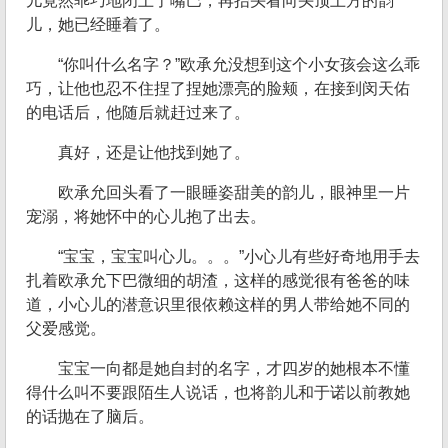
儿竟然乖巧地闭上了嘴巴，再抬头看向头顶上方的韵
儿，她已经睡着了。
“你叫什么名字？”欧承允没想到这个小女孩会这么乖
巧，让他也忍不住捏了捏她漂亮的脸颊，在接到闵天佑
的电话后，他随后就赶过来了。
真好，还是让他找到她了。
欧承允回头看了一眼睡姿甜美的韵儿，眼神里一片
宠溺，将她怀中的心儿抱了出去。
“宝宝，宝宝叫心儿。。。”小心儿有些好奇地用手去
扎着欧承允下巴微细的胡渣，这样的感觉很有爸爸的味
道，小心儿的潜意识里很依赖这样的男人带给她不同的
父爱感觉。
宝宝一向都是她自封的名字，才四岁的她根本不懂
得什么叫不要跟陌生人说话，也将韵儿和于诺以前教她
的话抛在了脑后。