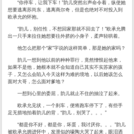
“你停车，让我下车！”韵儿突然出声命令着，纵使她
想要逃离苏尚东，逃离商尔奇，但是也绝对不对投入到
欧承允的怀抱。
“韵儿，别任性，不想回家那就不回去了！”欧承允腾
出一只手来拉住她想要往外挤的小身子，柔声轻哄着。
他怎么把那个“家”字说的这样简单，那是她的家吗？
韵儿一想到他以前的种种罪行，竟然憎恨起他来，
如果不是他，她根本就不会知道自己其实不实苏家的孩
子，又怎么会陷入今天这样为难的境地，以后她该怎么
面对大哥，怎么面对爹地？
一想到心里的委屈，韵儿就止不住的抽泣了起来。
欧承允见状，一个刹车，便将跑车停下了，有些手
足无措地拍着韵儿的背，“韵儿，别哭了。。。”
“都是你不好，都是你，坏蛋，我讨厌你。。。”韵儿
被欧承允拥进怀中，发泄似的嚎陶大哭了起来，眼泪洒