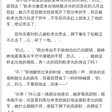
“你不会不知道苏远航要将你许给苏尚东吧？韵儿，
跟我走！”欧承允像是来自地狱般冰冷的话语在韵儿耳边
想起，她几乎是想都没想就甩开了商尔奇的手，然后被
欧承允用力拉进了怀中，不等苏尚东赶上就坐上了他的
车，绝尘而去了。
苏尚东看到韵儿被欧承允带走，脚下像生了铅般迈
不出去了，心，碎了一地。。。
“韵儿。。。”商尔奇似乎不敢相信自己的眼睛，眼睁
睁地看着落在半空中僵硬的手臂，韵儿。。。。她就这
样走出他的视线，再一次的回到欧承允的身边了吗？
“不！”等他醒悟过来的时候，他低吼一声，拼命的追
着刚驶出去的跑车，挥着双臂疯了一样的呐喊着，“韵
儿，韵儿，不要跟他走，回来——”
“尔奇！”许心蓝一路跟在他身后，她穿着高跟鞋，根
本跑不动，但是看到商尔奇竟然疯狂地追着欧承允的跑
车，她什么都顾不得，便脱下脚下的高跟鞋，赤脚追了