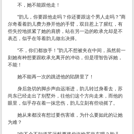
不，她不能跟他走！
“韵儿，你要跟他走吗？你还要跟这个男人走吗？”商
尔奇看着韵儿费力挣开他的手臂，双目惹上了腥红，有
些失控地抓紧了她的肩膀，站在另一边的欧承允却是不
表态，似乎在等着韵儿做出决择。
“不，你们都放手！”韵儿不想被夹在中间，虽然前一
刻她有种想要跟欧承允离开的冲动，但是理智告诉她，
不能！
她不能再一次的跳进他的陷阱里了！
身后急切的脚步声由远渐进，韵儿转过身看去，苏
尚东已经走出了别墅外，往他们这个方向走来，而他的
眼里，似乎存在着一抹悲伤，韵儿立刻有些动摇了。
她从来都没有想过要伤害谁，为什么要如此的让她
为难？