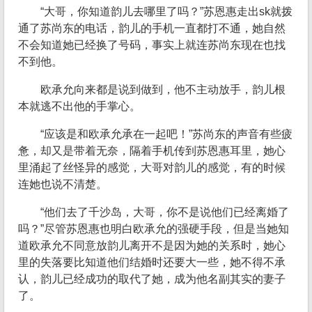
“大哥，你知道韵儿去哪里了吗？”苏恩惠走出sk就拨
通了苏尚东的电话，韵儿的手机一直都打不通，她自然
不会知道她已经换了号码，事实上就连苏尚东现在也找
不到他。
欧承允向来都是说到做到，他不主动放手，韵儿根
本就逃不出他的手掌心。
“应该是和欧承允承在一起吧！”苏尚东的声音有些疲
惫，却又是带着无奈，隔着手机传到苏恩惠耳里，她心
里涌起了丝怪异的感觉，大哥对韵儿的感觉，有的时候
连她也说不清楚。
“他们去了千沙岛，大哥，你不是说他们已经离婚了
吗？”尽管苏恩惠也明白欧承允的强硬手段，但是当她知
道欧承允不同意放韵儿离开不是因为她的关系时，她心
里的失落要比知道他们结婚时还要大一些，她不得不承
认，韵儿已经成功的取代了她，成为他名副其实的妻子
了。