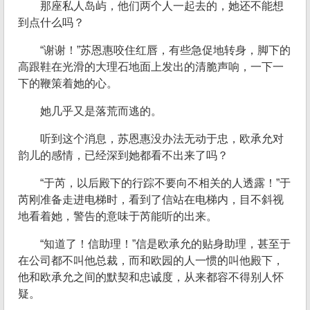
那座私人岛屿，他们两个人一起去的，她还不能想
到点什么吗？
“谢谢！”苏恩惠咬住红唇，有些急促地转身，脚下的
高跟鞋在光滑的大理石地面上发出的清脆声响，一下一
下的鞭策着她的心。
她几乎又是落荒而逃的。
听到这个消息，苏恩惠没办法无动于忠，欧承允对
韵儿的感情，已经深到她都看不出来了吗？
“于芮，以后殿下的行踪不要向不相关的人透露！”于
芮刚准备走进电梯时，看到了信站在电梯内，目不斜视
地看着她，警告的意味于芮能听的出来。
“知道了！信助理！”信是欧承允的贴身助理，甚至于
在公司都不叫他总裁，而和欧园的人一惯的叫他殿下，
他和欧承允之间的默契和忠诚度，从来都容不得别人怀
疑。