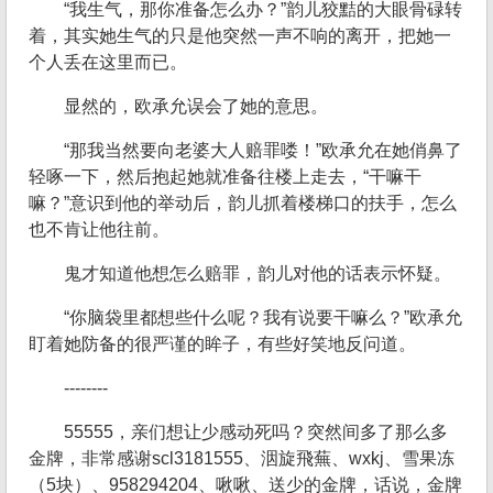
“我生气，那你准备怎么办？”韵儿狡黠的大眼骨碌转
着，其实她生气的只是他突然一声不响的离开，把她一
个人丢在这里而已。
显然的，欧承允误会了她的意思。
“那我当然要向老婆大人赔罪喽！”欧承允在她俏鼻了
轻啄一下，然后抱起她就准备往楼上走去，“干嘛干
嘛？”意识到他的举动后，韵儿抓着楼梯口的扶手，怎么
也不肯让他往前。
鬼才知道他想怎么赔罪，韵儿对他的话表示怀疑。
“你脑袋里都想些什么呢？我有说要干嘛么？”欧承允
盯着她防备的很严谨的眸子，有些好笑地反问道。
--------
55555，亲们想让少感动死吗？突然间多了那么多
金牌，非常感谢scl3181555、洇旋飛蕪、wxkj、雪果冻
（5块）、958294204、啾啾、送少的金牌，话说，金牌