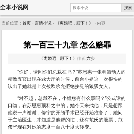
全本小说网
搜索
当前位置：
首页
›
言情小说
›
《离婚吧，殿下！》
› 内容
第一百三十九章 怎么赔罪
《
离婚吧，殿下！
》
作者:
六少
“你好，请问你们总裁在吗？”苏恩惠一张明媚动人的
精致五官出现在sk大厅的时候，前台小姐这一次很快的
认出了她就是上次被欧承允拒绝接见的狼狈女人。
“对不起，总裁不在，小姐您有什么事吗？”公式话的
口吻，在苏恩惠预料之中的，她今天来找他，只是想跟
他说一声谢谢，修宇的开颅手术已经开始准备了，她问
于主治医生，才知道是他帮的忙，还有范氏的股票，范
伟华现在对她的态度一百八十度大转变。