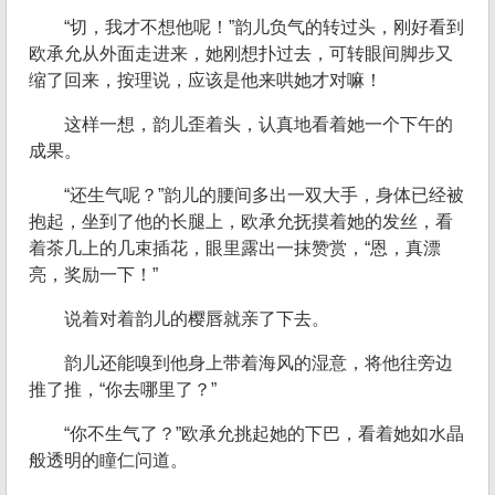
“切，我才不想他呢！”韵儿负气的转过头，刚好看到
欧承允从外面走进来，她刚想扑过去，可转眼间脚步又
缩了回来，按理说，应该是他来哄她才对嘛！
这样一想，韵儿歪着头，认真地看着她一个下午的
成果。
“还生气呢？”韵儿的腰间多出一双大手，身体已经被
抱起，坐到了他的长腿上，欧承允抚摸着她的发丝，看
着茶几上的几束插花，眼里露出一抹赞赏，“恩，真漂
亮，奖励一下！”
说着对着韵儿的樱唇就亲了下去。
韵儿还能嗅到他身上带着海风的湿意，将他往旁边
推了推，“你去哪里了？”
“你不生气了？”欧承允挑起她的下巴，看着她如水晶
般透明的瞳仁问道。