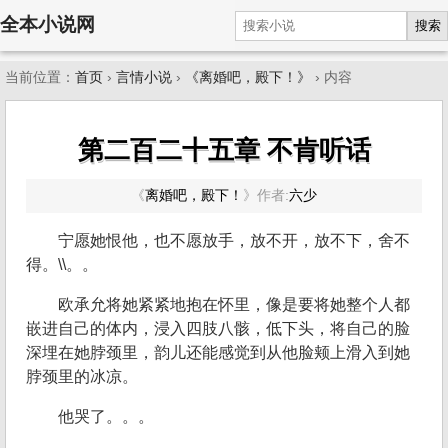
全本小说网
搜索
当前位置：
首页
›
言情小说
›
《离婚吧，殿下！》
› 内容
第二百二十五章 不肯听话
《
离婚吧，殿下！
》
作者:
六少
宁愿她恨他，也不愿放手，放不开，放不下，舍不
得。\\。。
欧承允将她紧紧地抱在怀里，像是要将她整个人都
嵌进自己的体内，浸入四肢八骸，低下头，将自己的脸
深埋在她脖颈里，韵儿还能感觉到从他脸颊上滑入到她
脖颈里的冰凉。
他哭了。。。