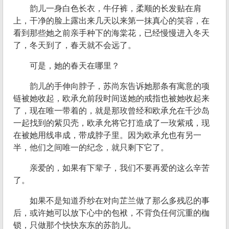
韵儿一身白色长衣，牛仔裤，柔顺的长发贴在肩
上，干净的脸上露出来几天以来第一抹真心的笑容，在
看到那些她之前亲手种下的海棠花，已经慢慢进入冬天
了，冬天到了，春天就不会远了。
可是，她的春天在哪里？
韵儿的手伸向脖子，苏尚东告诉她那条有寓意的项
链被她收起，欧承允前段时间送她的戒指也被她收起来
了，现在唯一带着的，就是那玫曾经和欧承允在千沙岛
一起找到的紫贝壳，欧承允将它打造成了一玫紫戒，现
在被她用线串成，带成脖子里。因为欧承允也有另一
半，他们之间唯一的纪念，就只剩下它了。
亲爱的，如果有下辈子，我们不要再爱的这么辛苦
了。
如果不是知道乔纱在对向芷兰做了那么多残忍的事
后，或许她可以放下心中的包袱，不背负任何沉重的枷
锁，只做那个快快东东的苏韵儿。