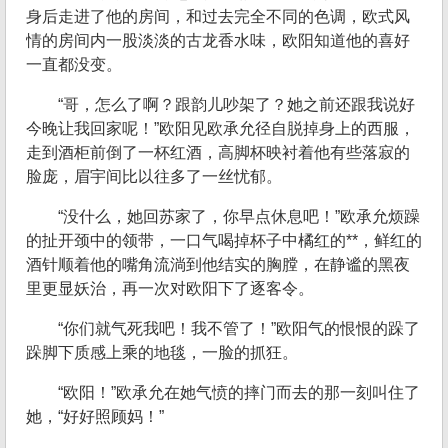
身后走进了他的房间，和过去完全不同的色调，欧式风
情的房间内一股淡淡的古龙香水味，欧阳知道他的喜好
一直都没变。
“哥，怎么了啊？跟韵儿吵架了？她之前还跟我说好
今晚让我回家呢！”欧阳见欧承允径自脱掉身上的西服，
走到酒柜前倒了一杯红酒，高脚杯映衬着他有些落寂的
脸庞，眉宇间比以往多了一丝忧郁。
“没什么，她回苏家了，你早点休息吧！”欧承允烦躁
的扯开颈中的领带，一口气喝掉杯子中橘红的**，鲜红的
酒针顺着他的嘴角流淌到他结实的胸膛，在静谧的黑夜
里更显妖治，再一次对欧阳下了逐客令。
“你们就气死我吧！我不管了！”欧阳气的恨恨的跺了
跺脚下质感上乘的地毯，一脸的抓狂。
“欧阳！”欧承允在她气愤的摔门而去的那一刻叫住了
她，“好好照顾妈！”