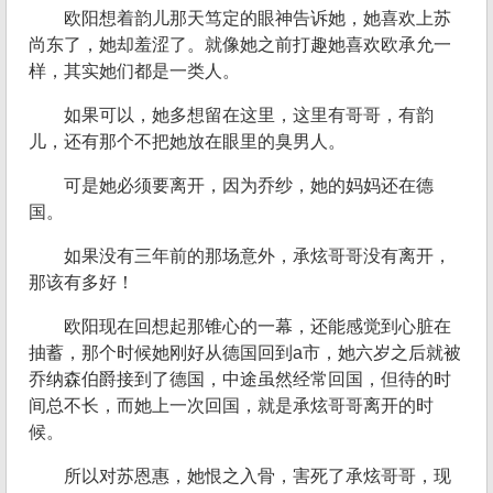
欧阳想着韵儿那天笃定的眼神告诉她，她喜欢上苏
尚东了，她却羞涩了。就像她之前打趣她喜欢欧承允一
样，其实她们都是一类人。
如果可以，她多想留在这里，这里有哥哥，有韵
儿，还有那个不把她放在眼里的臭男人。
可是她必须要离开，因为乔纱，她的妈妈还在德
国。
如果没有三年前的那场意外，承炫哥哥没有离开，
那该有多好！
欧阳现在回想起那锥心的一幕，还能感觉到心脏在
抽蓄，那个时候她刚好从德国回到a市，她六岁之后就被
乔纳森伯爵接到了德国，中途虽然经常回国，但待的时
间总不长，而她上一次回国，就是承炫哥哥离开的时
候。
所以对苏恩惠，她恨之入骨，害死了承炫哥哥，现