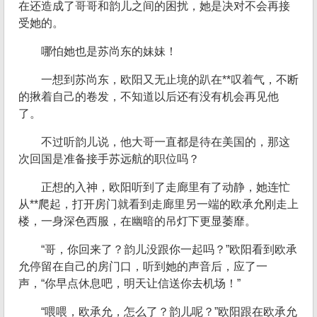
在还造成了哥哥和韵儿之间的困扰，她是决对不会再接
受她的。
哪怕她也是苏尚东的妹妹！
一想到苏尚东，欧阳又无止境的趴在**叹着气，不断
的揪着自己的卷发，不知道以后还有没有机会再见他
了。
不过听韵儿说，他大哥一直都是待在美国的，那这
次回国是准备接手苏远航的职位吗？
正想的入神，欧阳听到了走廊里有了动静，她连忙
从**爬起，打开房门就看到走廊里另一端的欧承允刚走上
楼，一身深色西服，在幽暗的吊灯下更显萎靡。
“哥，你回来了？韵儿没跟你一起吗？”欧阳看到欧承
允停留在自己的房门口，听到她的声音后，应了一
声，“你早点休息吧，明天让信送你去机场！”
“喂喂，欧承允，怎么了？韵儿呢？”欧阳跟在欧承允