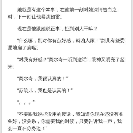
她就是有这个本事，在他前一刻对她深情告白之
时，下一刻让他暴跳如雷。
现在是他跟她说正事，扯到别人干嘛？
“什么嘛，刚对你有点好感，就凶人家！”韵儿有些委
屈地扁了扁嘴。
“对我有好感？”商尔奇一听到这话，眼神又明亮了起
来。
“商尔奇，我很认真的！”
“苏韵儿，我也是认真的！”
“。。。”
“不要跟我说些没用的废话，我知道你现在还没有准
备好，没关系，你需要我的时候，只要告诉我一声，我
会一直在你身边！”