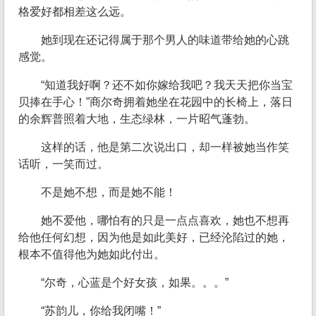
格爱好都相差这么远。
她到现在还记得属于那个男人的味道带给她的心跳
感觉。
“知道我好啊？还不如你嫁给我吧？我天天把你当宝
贝捧在手心！”商尔奇拥着她坐在花园中的长椅上，落日
的余辉普照着大地，生态绿林，一片昭气蓬勃。
这样的话，他是第二次说出口，却一样被她当作笑
话听，一笑而过。
不是她不想，而是她不能！
她不爱他，哪怕有的只是一点点喜欢，她也不想再
给他任何幻想，因为他是如此美好，已经沦陷过的她，
根本不值得他为她如此付出。
“尔奇，心蓝是个好女孩，如果。。。”
“苏韵儿，你给我闭嘴！”