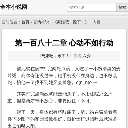
全本小说网
搜索
当前位置：
首页
›
言情小说
›
《离婚吧，殿下！》
› 内容
第一百八十二章 心动不如行动
《
离婚吧，殿下！
》
作者:
六少
韵儿躺在病**打完两瓶点滴，又吃了一小碗清淡的麦
片粥，商尔奇还没过来，她手机没带在身边，也不敢乱
跑，怕他来了找不到她又会着急。o(n_n)o~~
其实打完点滴她就能走能跳了，不用住院那么严
重，但是商尔奇不放心，非要她住下不可。
躺了一天，身体都有些酸痛了，韵儿站在窗前看着
楼下夕阳下的花园景致很好，跟护士打过招呼后就准备
出去晒晒太阳。