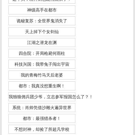
神级高手在都市
诡秘复苏：全世界鬼消失了
天上掉下个女剑仙
江湖之潜龙在渊
四合院：开局枪毙何雨柱
科技兴国：我带兔子闯出宇宙
我的青梅竹马天后老婆
都市：我真没想重生啊！
我独狼佣兵团少爷，立志参军报国怎么了？！
系统：肖帅凭借沙雕火遍异世界
都市：最强猎杀者！
不想封神，却捡了所超凡学校