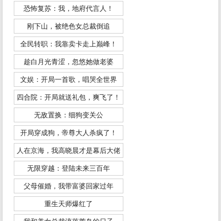
恐怖复苏：我，地府代言人！
刚下山，被绝色女总裁倒追
全民转职：我靠卖卡走上巅峰！
趁白月光青涩，忽悠她做老婆
文娱：开局一首歌，唱哭全世界
四合院：开局就送礼包，爽飞了！
无敌置换：细狗变关公
开局穿成狗，帝尊大人杀疯了！
人在京海，我高晓晨才是幕后大佬
无限穿越：登陆未来三百年
父母催婚，我带富婆回家过年
重生天师爆红了