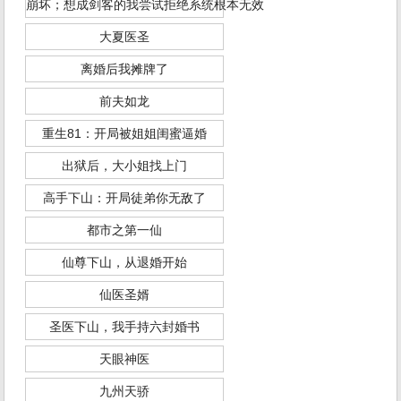
崩坏；想成剑客的我尝试拒绝系统根本无效
大夏医圣
离婚后我摊牌了
前夫如龙
重生81：开局被姐姐闺蜜逼婚
出狱后，大小姐找上门
高手下山：开局徒弟你无敌了
都市之第一仙
仙尊下山，从退婚开始
仙医圣婿
圣医下山，我手持六封婚书
天眼神医
九州天骄