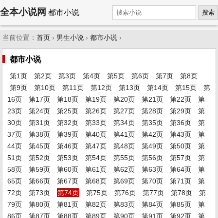
全本小说网
都市小说
搜索
当前位置：
首页
›
男生小说
›
都市小说
›
都市小说
第1页
第2页
第3页
第4页
第5页
第6页
第7页
第8页
第9页
第10页
第11页
第12页
第13页
第14页
第15页
第
16页
第17页
第18页
第19页
第20页
第21页
第22页
第
23页
第24页
第25页
第26页
第27页
第28页
第29页
第
30页
第31页
第32页
第33页
第34页
第35页
第36页
第
37页
第38页
第39页
第40页
第41页
第42页
第43页
第
44页
第45页
第46页
第47页
第48页
第49页
第50页
第
51页
第52页
第53页
第54页
第55页
第56页
第57页
第
58页
第59页
第60页
第61页
第62页
第63页
第64页
第
65页
第66页
第67页
第68页
第69页
第70页
第71页
第
72页
第73页
第74页
第75页
第76页
第77页
第78页
第
79页
第80页
第81页
第82页
第83页
第84页
第85页
第
86页
第87页
第88页
第89页
第90页
第91页
第92页
第