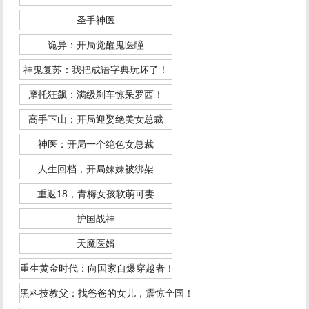
圣手神医
诡异：开局觉醒鬼医瞳
神鬼复苏：我把成语字典玩坏了！
摩托狂飙：满级刹车惊呆罗西！
高手下山：开局迎娶绝美女总裁
神医：开局一个绝色女总裁
人生回档，开局妹妹被绑架
重返18，青梅女孩软萌可妻
护国战神
天魔医婿
重生黄金时代：向国家自爆穿越者！
黑科技教父：找爸爸的女儿，震惊全国！