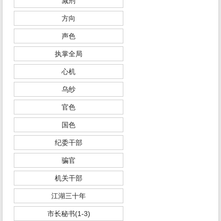
减刑
方向
声色
执掌全局
心机
乌纱
官色
国色
纪委干部
骗官
机关干部
江湖三十年
市长秘书(1-3)