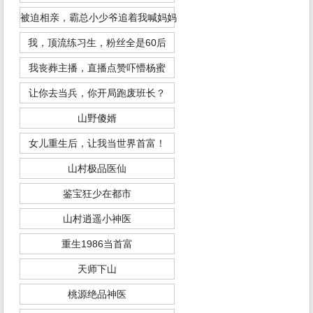
被迫相亲，霸总小少爷追着我喊妈妈
我，顶流练习生，粉丝全是60后
我丧葬主播，直播点赞吓懵杨蜜
让你去当兵，你开局跑废班长？
山野傻婿
女儿重生后，让我当世界首富！
山村极品医仙
鉴宝狂少在都市
山村逍遥小神医
重生1986当首富
天师下山
桃源绝品神医