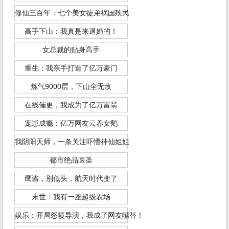
修仙三百年：七个美女徒弟祸国殃民
高手下山：我真是来退婚的！
女总裁的贴身高手
重生：我亲手打造了亿万豪门
炼气9000层，下山全无敌
在线催更，我成为了亿万富翁
宠崽成瘾：亿万网友云养女鹅
我阴阳天师，一条关注吓懵神仙姐姐
都市绝品医圣
鹰酱，别低头，航天时代变了
末世：我有一座超级农场
娱乐：开局怒喷导演，我成了网友嘴替！