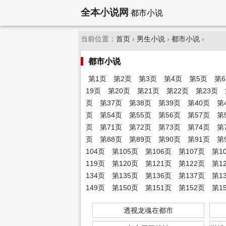
全本小说网
都市小说
当前位置：
首页
›
男生小说
›
都市小说
›
都市小说
第1页
第2页
第3页
第4页
第5页
第
19页
第20页
第21页
第22页
第23页
页
第37页
第38页
第39页
第40页
第
页
第54页
第55页
第56页
第57页
第
页
第71页
第72页
第73页
第74页
第
页
第88页
第89页
第90页
第91页
第
104页
第105页
第106页
第107页
第1
119页
第120页
第121页
第122页
第1
134页
第135页
第136页
第137页
第1
149页
第150页
第151页
第152页
第1
透视龙魂在都市