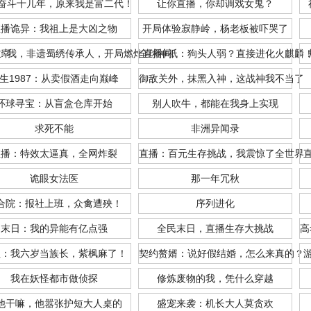
奋斗十几年，原来我是富二代！
让你直播，你却调戏女鬼？
直播诡异：我祖上是大凶之物
开局体验寂静岭，杨老板被吓哭了
主宰
：我，非遗蜀绣传承人，开局燃炸直播间
全球神祇：狗头人弱？直接进化火麒麟
生1987：从卖假酒走向巅峰
御敌关外，抹黑入神，这战神我不当了
环球寻宝：从盲盒仓库开始
别人吹牛，都能在我身上实现
求死不能
非洲异闻录
直播：特效太逼真，全网炸裂
直播：百元生存挑战，我震惊了全世界
诡眼女法医
那一年冗秋
合院：报社上班，众禽遭殃！
序列进化
末日：我的异能有亿点强
全民末日，直播生存大挑战
高
往：我六岁当族长，紫枫麻了！
契约赘婿：说好假结婚，怎么来真的？
我在妖怪都市做侦探
修炼废物的我，凭什么穿越
他干嘛，他嚣张护短大人桌的
盛宠来袭：机长大人莫贪欢