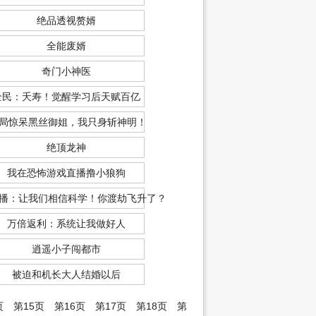
绝品透视赘婿
全能废婿
奇门小神医
全民：夭寿！觉醒学习后天赋百亿
局惊呆黑丝御姐，我只身斩神明！
绝顶龙神
！
我在恐怖游戏直播撸小狼狗
播：让我们相信科学！你渡劫飞升了？
万倍返利：系统让我做好人
逍遥小子闯都市
被迫和机长大人结婚以后
页
第15页
第16页
第17页
第18页
第