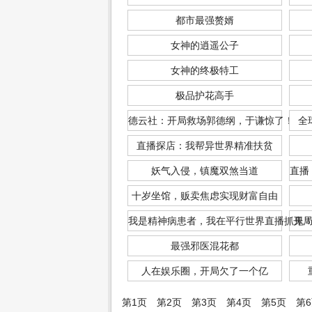
都市最强赘婿
女神的逍遥公子
女神的终极特工
极品护花高手
德云社：开局救场郭德纲，于谦惊了！
全
直播探店：我帮异世界精准扶贫
妖气入侵，镇魔双煞当道
直播
十岁坐馆，贩卖焦虑实现财富自由
我是精神病患者，我在平行世界直播抓鬼
开
最强邪医混花都
人在娱乐圈，开局欠了一个亿
第1页
第2页
第3页
第4页
第5页
第