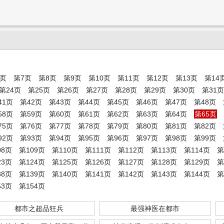
6页
第7页
第8页
第9页
第10页
第11页
第12页
第13页
第14
第24页
第25页
第26页
第27页
第28页
第29页
第30页
第31页
41页
第42页
第43页
第44页
第45页
第46页
第47页
第48页
58页
第59页
第60页
第61页
第62页
第63页
第64页
第65页
75页
第76页
第77页
第78页
第79页
第80页
第81页
第82页
92页
第93页
第94页
第95页
第96页
第97页
第98页
第99页
08页
第109页
第110页
第111页
第112页
第113页
第114页
第
23页
第124页
第125页
第126页
第127页
第128页
第129页
第
38页
第139页
第140页
第141页
第142页
第143页
第144页
第
53页
第154页
都市之超品狂兵
最强神医在都市