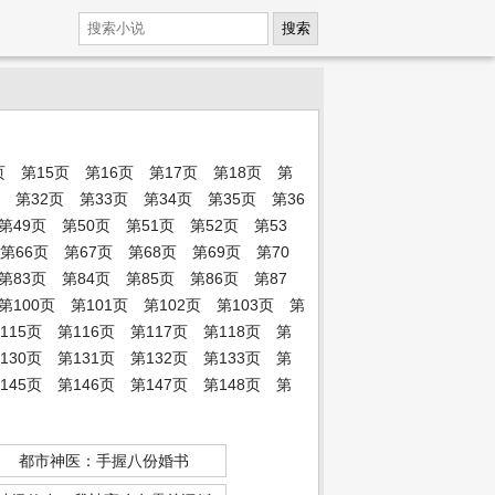
搜索
页
第15页
第16页
第17页
第18页
第
第32页
第33页
第34页
第35页
第36
第49页
第50页
第51页
第52页
第53
第66页
第67页
第68页
第69页
第70
第83页
第84页
第85页
第86页
第87
第100页
第101页
第102页
第103页
第
115页
第116页
第117页
第118页
第
130页
第131页
第132页
第133页
第
145页
第146页
第147页
第148页
第
都市神医：手握八份婚书