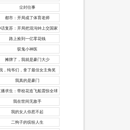
尘封往事
都市：开局成了体育老师
神话复苏：开局把混沌钟上交国家
路上捡到一亿零花钱
驭鬼小神医
摊牌了，我就是豪门大少
我，纯爷们，拿了最佳女主角奖
我真的是豪门
直播求生：带校花造飞船震惊全球
我在世间无敌手
我的女人你惹不起
二狗子的缤纷人生