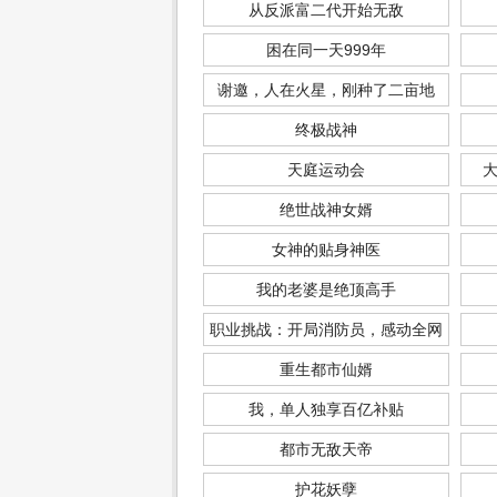
从反派富二代开始无敌
困在同一天999年
谢邀，人在火星，刚种了二亩地
终极战神
天庭运动会
绝世战神女婿
女神的贴身神医
我的老婆是绝顶高手
职业挑战：开局消防员，感动全网
重生都市仙婿
我，单人独享百亿补贴
都市无敌天帝
护花妖孽