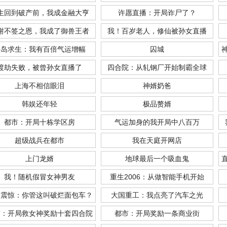
生回到破产前，我成金融大亨
许愿直播：开局诈尸了？
谢不签之恩，我成了御兽王者
我！百岁老人，修仙被孙女直播
海岛求生：我有百倍气运增幅
囚城
渡劫失败，被曾孙女直播了
四合院：从轧钢厂开始制霸全球
上海不相信眼泪
神婿奶爸
韩娱还年轻
极品赘婿
都市：开局十栋学区房
气运加身的我开局中八百万
超级战兵在都市
我在天庭开网店
上门龙婿
地球最后一个吸血鬼
我！随机假冒女神男友
重生2006：从做智能手机开始
球震惊：你管这叫破烂面包车？
大国重工：我点亮了汽车之光
市：开局救女神奖励十套四合院
都市：开局奖励一条商业街