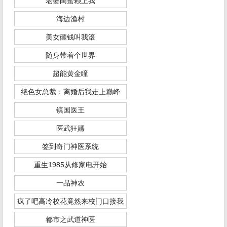
老婆闺蜜赖上我
海边渔村
美女砸钱叫我滚
随身带着个世界
超能黄金瞳
绝色女总裁：离婚后我走上巅峰
镇国医王
医武狂婿
签到奇门神医系统
重生1985从修家电开始
一品神农
疯了吧高冷校花竟然来校门口接我
都市之武道神医