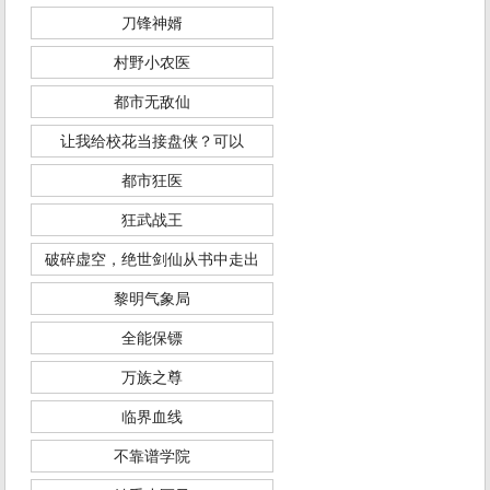
刀锋神婿
村野小农医
都市无敌仙
让我给校花当接盘侠？可以
都市狂医
狂武战王
破碎虚空，绝世剑仙从书中走出
黎明气象局
全能保镖
万族之尊
临界血线
不靠谱学院