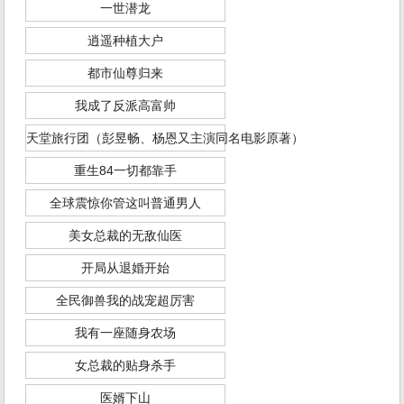
一世潜龙
逍遥种植大户
都市仙尊归来
我成了反派高富帅
天堂旅行团（彭昱畅、杨恩又主演同名电影原著）
重生84一切都靠手
全球震惊你管这叫普通男人
美女总裁的无敌仙医
开局从退婚开始
全民御兽我的战宠超厉害
我有一座随身农场
女总裁的贴身杀手
医婿下山