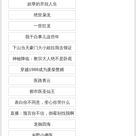
妖孽的开挂人生
绝世枭龙
一世狂龙
我干白事儿这些年
下山当天豪门大小姐拉我去领证
神秘降临：教宗大人绝不是卧底
穿越1988成为废柴赘婿
医路青云
都市医圣仙王
表白你不同意，变心你哭什么
直播：预言你不信，倒霉别找我啊
龙御四海
乡野小傻医