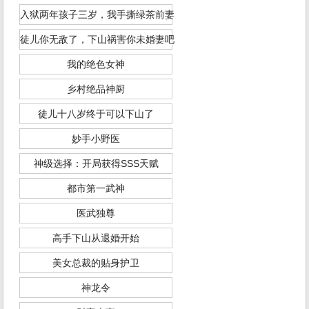
入狱两年孩子三岁，我手撕绿茶前妻
徒儿你无敌了，下山祸害你未婚妻吧
我的绝色女神
乡村绝品神厨
徒儿十八岁终于可以下山了
妙手小野医
神级选择：开局获得SSS天赋
都市第一武神
医武独尊
高手下山从退婚开始
美女总裁的贴身护卫
神龙令