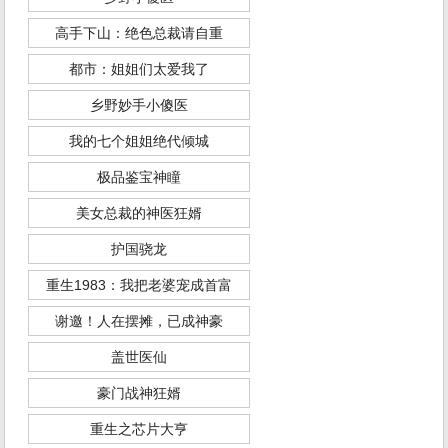
高手下山：绝色总裁请自重
都市：姐姐们太爱我了
乡野妙手小傻医
我的七个姐姐绝代倾城
极品鉴宝神瞳
美女总裁的神医狂婿
护国骁龙
重生1983：我把老婆宠成首富
谢邀！人在摆摊，已成神豪
盖世医仙
豪门战神狂婿
重生之芯片大亨