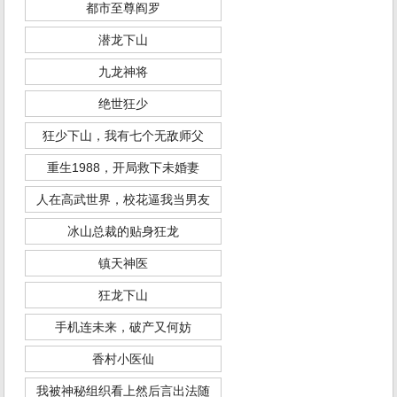
都市至尊阎罗
潜龙下山
九龙神将
绝世狂少
狂少下山，我有七个无敌师父
重生1988，开局救下未婚妻
人在高武世界，校花逼我当男友
冰山总裁的贴身狂龙
镇天神医
狂龙下山
手机连未来，破产又何妨
香村小医仙
我被神秘组织看上然后言出法随