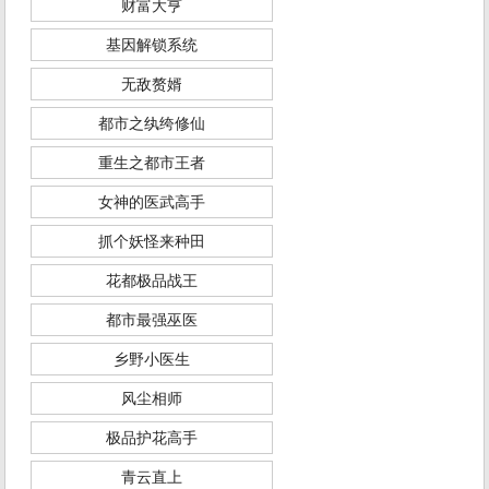
财富大亨
基因解锁系统
无敌赘婿
都市之纨绔修仙
重生之都市王者
女神的医武高手
抓个妖怪来种田
花都极品战王
都市最强巫医
乡野小医生
风尘相师
极品护花高手
青云直上