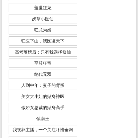
盖世狂龙
妖孽小医仙
狂龙为婿
狂医下山，我医凌天下
高考落榜后：只有我选择修仙
至尊狂帝
绝代无双
人到中年：妻子的背叛
美女大小姐的贴身神医
傲娇女总裁的贴身高手
镇南王
我丧葬主播，一个关注吓懵全网