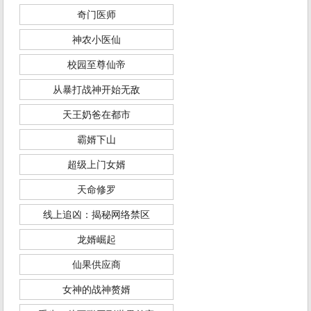
奇门医师
神农小医仙
校园至尊仙帝
从暴打战神开始无敌
天王奶爸在都市
霸婿下山
超级上门女婿
天命修罗
线上追凶：揭秘网络禁区
龙婿崛起
仙果供应商
女神的战神赘婿