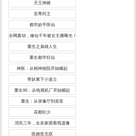
天王神婿
至尊药王
都市妙手医仙
全网轰动，修仙千年被女主播曝光！
重生之枭雄人生
重生都市狂仙
神医：从精神病院开始崛起
寄妖篱下小道士
重生95：从电视机厂开始崛起
重生：从录像厅到首富
花都狂少
消失三年，女友家摆着我遗像
医婿世无双