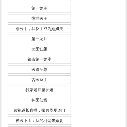
第一龙主
惊世医王
刚分手，我反手成为她姐夫
第一龙帅
龙医狂飙
都市第一龙座
医道至尊
古医圣手
我家老师超护短
神医仙婿
紫袍道长直播，振兴华夏道门
神医下山：我的刁蛮未婚妻