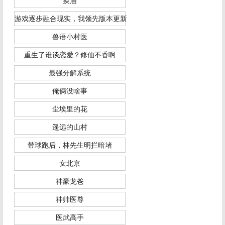
换届
游戏逐步融合现实，我领先版本更新
兽语小村医
重生了谁谈恋爱？修仙不香啊
最强分解系统
俺俩没啥事
尘埃里的花
遥远的山村
带球跑后，林先生明拦暗堵
女北京
神豪龙爸
神帅医尊
医武高手