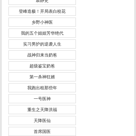
寂静史
登峰造极！开局表白校花
乡野小神医
我的五个姐姐芳华绝代
实习男护的逆袭人生
战神归来当奶爸
超级鉴宝奶爸
第一杀神狂婿
我跑出租那些年
一号医神
重生之天降洪福
天降医仙
首席国医