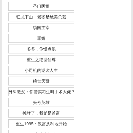
圣门医婿
狂龙下山：老婆是绝美总裁
镇国主宰
罪婿
爷爷，你慢点浪
重生之绝世仙尊
小司机的逆袭人生
绝世天骄
外科教父：你管实习生叫手术大佬？
头号英雄
摊牌了，我爹是首富
重生1995：致富从种地开始