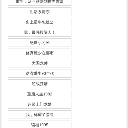
重生：从互联网到世界首富
生活系房东
史上最牛包租公
我，最强投资人！
绝世小刁民
修真魔少在都市
大国龙帅
逆流重生90年代
逆战狂婿
重启人生1982
超级上门龙婿
我，称霸了荒岛
读档1995