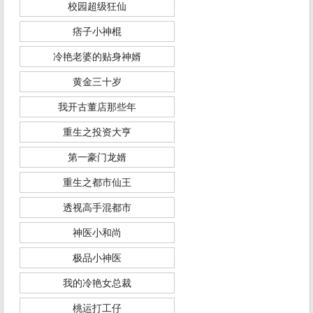
校园超级狂仙
痞子小神棍
冷艳老婆的贴身神婿
黄金三十岁
我开古董店那些年
重生之投资大亨
第一豪门龙婿
重生之都市仙王
透视高手混都市
神医小和尚
极品小神医
我的冷艳女总裁
桃运打工仔