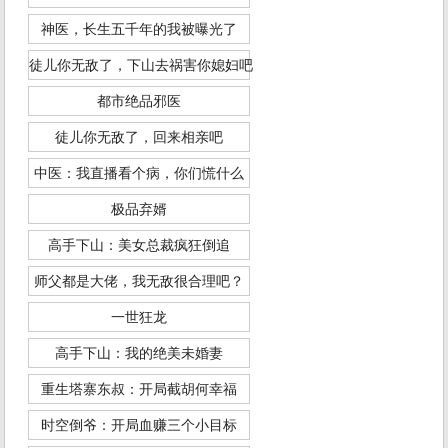
神医，长生五千年的我被曝光了
徒儿你无敌了，下山去祸害你媳妇吧
都市绝品邪医
徒儿你无敌了，回来相亲吧
中医：我直播看个病，你们慌什么
极品弃婿
高手下山：美女总裁疯狂倒追
师父都是大佬，我无敌很合理吧？
一世狂龙
高手下山：我的绝美未婚妻
重生塔寨东叔：开局截胡何幸福
时空倒爷：开局血赚三个小目标