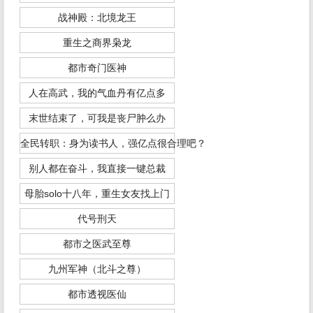
战神殿：北境龙王
重生之商界枭龙
都市奇门医神
人在高武，我的气血丹有亿点多
末世结束了，可我是丧尸肿么办
全民转职：身为读书人，强亿点很合理吧？
别人都在奋斗，我直接一键总裁
母胎solo十八年，重生女友找上门
代号刑天
都市之医武至尊
九州军神（北斗之尊）
都市透视医仙