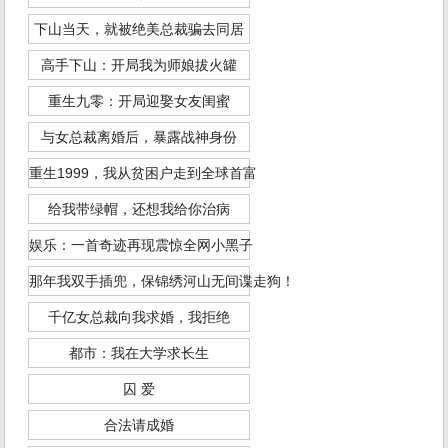
下山当天，就被绝美总裁骗去同居
高手下山：开局我为师娘拔火罐
重生九零：开局迎娶女友闺蜜
与女总裁离婚后，暴露战神身份
重生1999，我从贫困户走到全球首富
给我带绿帽，还想我给你治病
娱乐：一首奇迹再现震惊全网小黑子
那年我双手插兜，保锦绣河山无间谍走狗！
千亿女总裁向我求婚，我拒绝
都市：我在大学求长生
囚 爱
合法请成婚