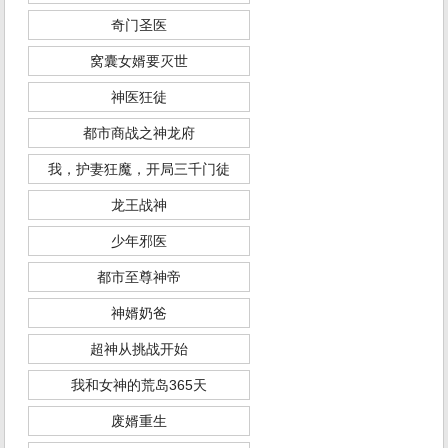
奇门圣医
窝囊女婿要灭世
神医狂徒
都市商战之神龙府
我，护妻狂魔，开局三千门徒
龙王战神
少年邪医
都市至尊神帝
神婿奶爸
超神从挑战开始
我和女神的荒岛365天
废婿重生