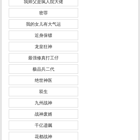
我师父是疯人院大佬
密罪
我的女儿有大气运
近身保镖
龙皇狂神
最强修真打工仔
极品兵二代
绝世神医
双生
九州战神
战神废婿
千亿遗嘱
花都战神