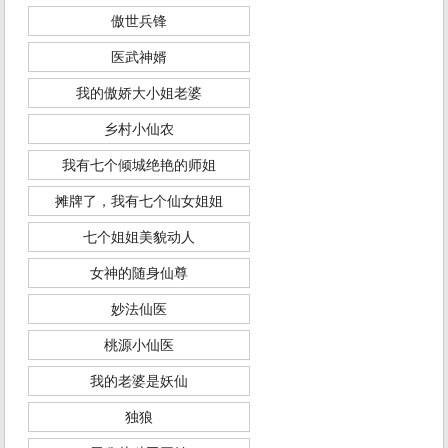
傲世兵锋
医武神婿
我的傲娇大小姐老婆
乡村小仙农
我有七个倾城绝艳的师姐
摊牌了，我有七个仙女姐姐
七个姐姐美貌动人
女神的随身仙尊
妙法仙医
桃源小仙医
我的老婆是妖仙
独狼