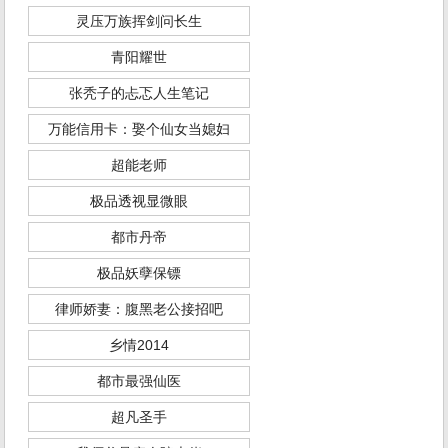
灵压万族挥剑问长生
青阳耀世
张秃子的忐忑人生笔记
万能信用卡：娶个仙女当媳妇
超能老师
极品透视显微眼
都市丹帝
极品妖孽保镖
律师娇妻：腹黑老公接招吧
乡情2014
都市最强仙医
超凡圣手