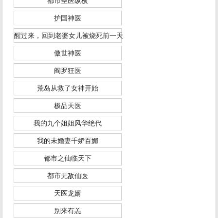
都市圣医纵横
护国神医
醒过来，回到老婆女儿被烧死前一天
傲世神医
阎罗狂医
荒岛从救了女神开始
极品天医
我的九个姐姐风华绝代
我的未婚妻千娇百媚
都市之仙临天下
都市无敌仙医
天医龙婿
别来有恙