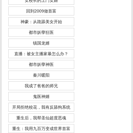
女校长的上门女婿
回到2009做首富
神豪：从跪舔美女开始
都市妖孽狂医
镇国龙婿
直播：被女主播家暴怎么办？
都市妖孽神医
秦川暖阳
我成了爸爸的师兄
鬼医神婿
开局拒绝校花，我有反舔狗系统
重生后，我帮圣仙超度恶魂
重生：我用九百万变成世界首富