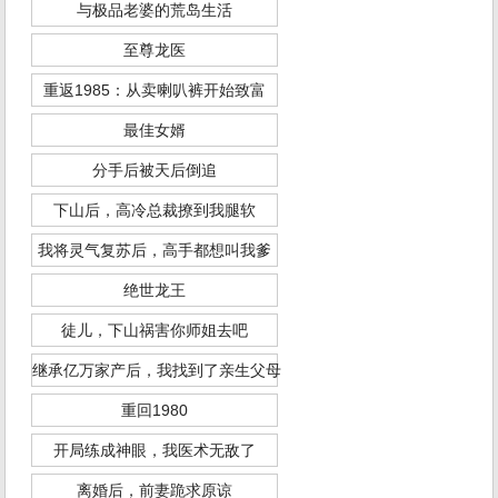
与极品老婆的荒岛生活
至尊龙医
重返1985：从卖喇叭裤开始致富
最佳女婿
分手后被天后倒追
下山后，高冷总裁撩到我腿软
我将灵气复苏后，高手都想叫我爹
绝世龙王
徒儿，下山祸害你师姐去吧
继承亿万家产后，我找到了亲生父母
重回1980
开局练成神眼，我医术无敌了
离婚后，前妻跪求原谅