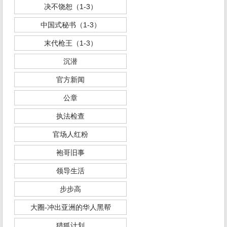
决不饶恕（1-3）
中国式秘书（1-3）
末代枪王（1-3）
沉潜
官方新闻
公章
执法检查
官场人红粉
袍哥旧事
领导生活
步步高
大圈-冲出亚洲的华人黑帮
猎狐计划