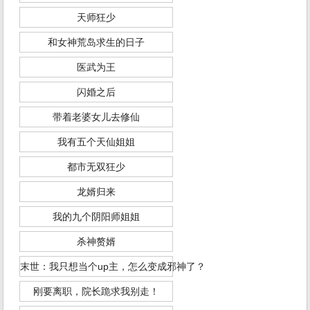
天师狂少
和女神荒岛求生的日子
医武为王
闪婚之后
带着老婆女儿去修仙
我有五个天仙姐姐
都市无双狂少
龙婿归来
我的九个阴阳师姐姐
杀神赘婿
末世：我只想当个up主，怎么变成邪神了？
刚要离职，院长跪求我别走！