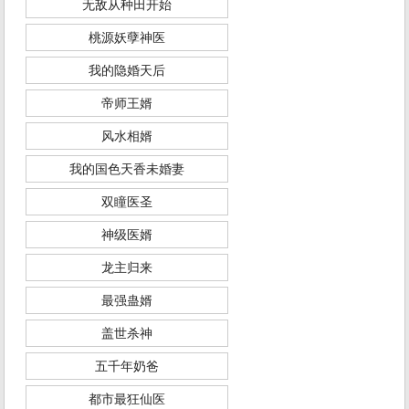
无敌从种田开始
桃源妖孽神医
我的隐婚天后
帝师王婿
风水相婿
我的国色天香未婚妻
双瞳医圣
神级医婿
龙主归来
最强蛊婿
盖世杀神
五千年奶爸
都市最狂仙医