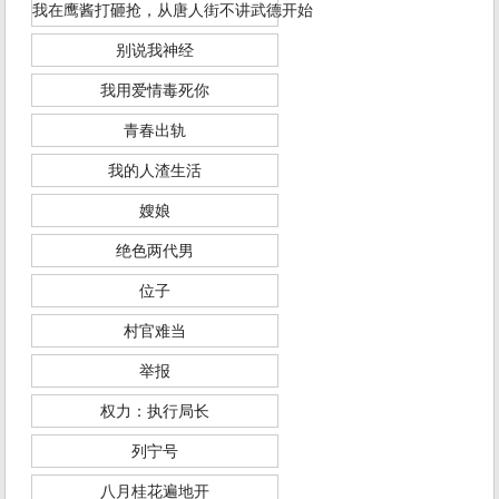
我在鹰酱打砸抢，从唐人街不讲武德开始
别说我神经
我用爱情毒死你
青春出轨
我的人渣生活
嫂娘
绝色两代男
位子
村官难当
举报
权力：执行局长
列宁号
八月桂花遍地开