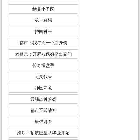
绝品小圣医
第一狂婿
护国神王
都市：我每周一个新身份
老祖宗：开局被保姆扔出家门
传奇操盘手
元灵伐天
神医奶爸
最强战神赘婿
都市至尊战神
最强邪医
娱乐：顶流巨星从毕业开始