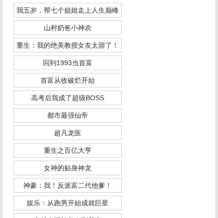
我五岁，帮七个姐姐走上人生巅峰
山村奶爸小神农
重生：我的绝美教授女友太甜了！
回到1993当首富
首富从收破烂开始
高考后我成了超级BOSS
都市最强仙帝
超凡龙医
重生之百亿大亨
女神的贴身神龙
神豪：我！反派富二代他爹！
娱乐：从跑男开始成就巨星