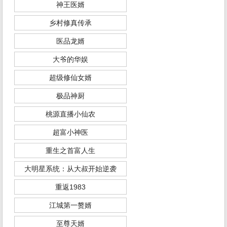
神王医婿
乡村修真传承
医品龙婿
大爷的华娱
超级修仙女婿
极品神厨
桃源直播小仙农
超富小神医
重生之首富人生
大明星系统：从大叔开始逆袭
重返1983
江城第一赘婿
至尊天婿