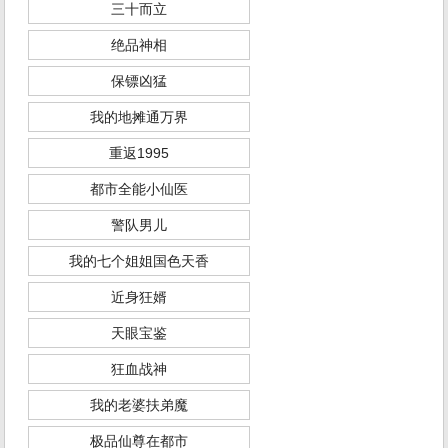
三十而立
绝品神相
保镖凶猛
我的地摊通万界
重返1995
都市全能小仙医
警队男儿
我的七个姐姐国色天香
近身狂婿
天眼宝鉴
狂血战神
我的老婆扶弟魔
极品仙尊在都市