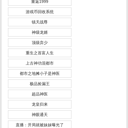
重返1999
游戏币回收系统
镇天战尊
神级龙婿
顶级弃少
重生之首富人生
上古神功混都市
都市之地摊小子是神医
极品捡漏王
超品神医
龙皇归来
神眼通天
直播：开局就被妹妹曝光了