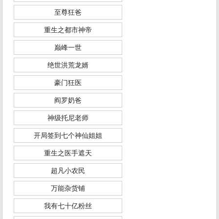
至尊狂爸
重生之都市神帝
巅峰一世
绝世洪荒龙婿
豪门狂医
阎罗奶爸
神级托尼老师
开局签到七个神仙姐姐
重生之医手遮天
超凡小农民
万能杂货铺
我有七十亿粉丝