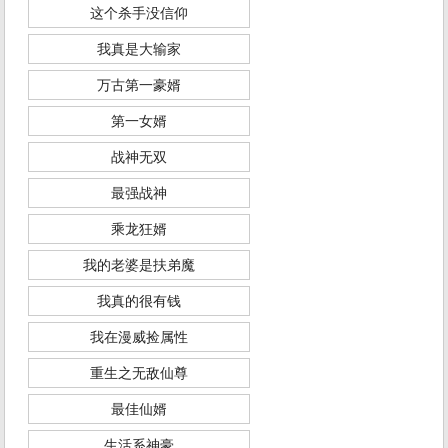
这个杀手没信仰
我真是大输家
万古第一豪婿
第一女婿
战神无双
最强战神
乘龙狂婿
我的老婆是扶弟魔
我真的很有钱
我在漫威捡属性
重生之无敌仙尊
最佳仙婿
生活系神豪