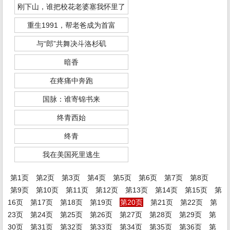
刚下山，谁把校花老婆塞我怀里了
重生1991，帮老爸成为首富
与“郎”共舞决斗洛杉矶
暗香
在疼痛中奔跑
国脉：谁寄锦书来
终青西始
终青
我在美国死里逃生
第1页
第2页
第3页
第4页
第5页
第6页
第7页
第8页
第9页
第10页
第11页
第12页
第13页
第14页
第15页
第
16页
第17页
第18页
第19页
第20页
第21页
第22页
第
23页
第24页
第25页
第26页
第27页
第28页
第29页
第
30页
第31页
第32页
第33页
第34页
第35页
第36页
第