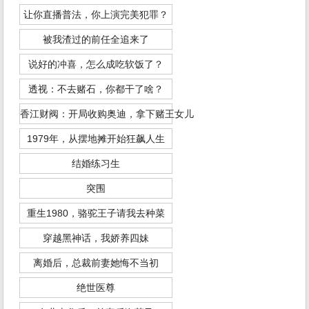
让你直播普法，你上演完美犯罪？
被我渣过的前任全追来了
说好的冲喜，怎么成吃软饭了？
透视：不去赌石，你都干了啥？
香江财阀：开局收购奥迪，拿下赌王女儿
1979年，从摆地摊开始狂飙人生
结婚练习生
突围
重生1980，骆驼王子请我去种菜
穿越黑神话，我娇养四妹
离婚后，总裁前妻她悔不当初
绝世医尊