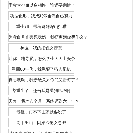
千金大小姐以身相许，谁还要亲情？
功法化形，我成武帝全靠自己努力
重生78，带着妹妹深山打猎
为救白月光害死我妈，我提离婚你哭什么？
神医：我的绝色女房东
让你当辅导员，怎么学生天天上头条！
重回80年代，我觉醒了猎人系统
真心喂狗，我断绝关系你们又后悔了？
都重生了，还当我是舔狗PUA啊
夭寿，我才八个月，系统迟到六十年？
老祖，再不下山家就要没了
高手出山，闪婚冷艳女总裁