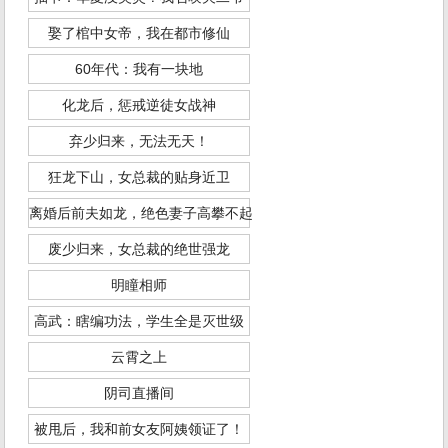
娶了棺中女帝，我在都市修仙
60年代：我有一块地
化龙后，惩戒逆徒女战神
弃少归来，无法无天！
狂龙下山，女总裁的贴身近卫
离婚后前夫如龙，绝色妻子高攀不起
废少归来，女总裁的绝世强龙
明瞳相师
高武：瞎编功法，学生全是灭世级
云霄之上
阴司直播间
被甩后，我和前女友阿姨领证了！