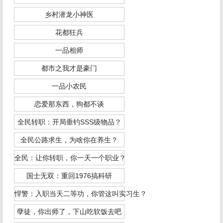
乡村潜龙小神医
花都狂兵
一品相师
都市之我才是豪门
一品小农民
恋爱那东西，狗都不谈
全民转职：开局垂钓SSS级物品？
全民公路求生，为啥你在养生？
全民：让你转职，你一天一个职业？
国士无双：重回1976搞科研
悍警：入职当天二等功，你管这叫实习生？
孽徒，你出师了，下山吃软饭去吧