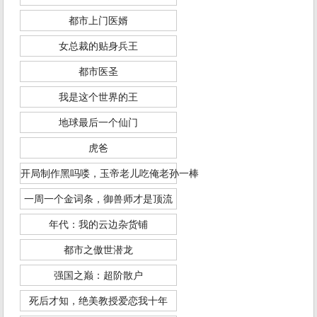
都市上门医婿
女总裁的贴身兵王
都市医圣
我是这个世界的王
地球最后一个仙门
虎爸
开局制作黑吗喽，玉帝老儿吃俺老孙一棒
一周一个金词条，御兽师才是顶流
年代：我的云边杂货铺
都市之傲世潜龙
强国之巅：超阶散户
死后才知，绝美教授爱恋我十年