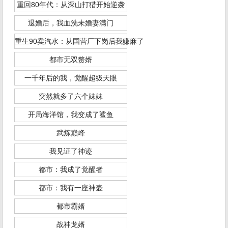
重回80年代：从深山打猎开始逆袭
退婚后，我血洗未婚妻满门
重生90卖汽水：从国营厂下岗后我赚麻了
都市无双赘婿
一千年后的我，觉醒超级天眼
突然就多了六个妹妹
开局海洋馆，我变成了鲨鱼
武炼巅峰
我见证了神迹
都市：我成了觉醒者
都市：我有一座神壶
都市霸婿
战神龙婿