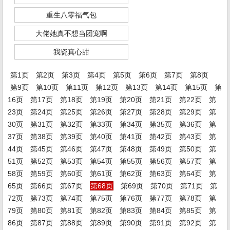
重生八零福气包
大佬她真不想当团宠啊
我瓷真心甜
第1页
第2页
第3页
第4页
第5页
第6页
第7页
第8页
第9页
第10页
第11页
第12页
第13页
第14页
第15页
第
16页
第17页
第18页
第19页
第20页
第21页
第22页
第
23页
第24页
第25页
第26页
第27页
第28页
第29页
第
30页
第31页
第32页
第33页
第34页
第35页
第36页
第
37页
第38页
第39页
第40页
第41页
第42页
第43页
第
44页
第45页
第46页
第47页
第48页
第49页
第50页
第
51页
第52页
第53页
第54页
第55页
第56页
第57页
第
58页
第59页
第60页
第61页
第62页
第63页
第64页
第
65页
第66页
第67页
第68页
第69页
第70页
第71页
第
72页
第73页
第74页
第75页
第76页
第77页
第78页
第
79页
第80页
第81页
第82页
第83页
第84页
第85页
第
86页
第87页
第88页
第89页
第90页
第91页
第92页
第