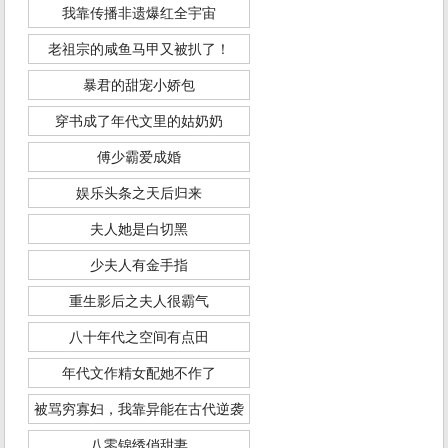
我靠传播非遗爆红全宇宙
老祖宗的咸鱼马甲又被扒了！
暴君的甜宠小娇包
穿书成了年代文里的姑奶奶
傅少霸爱成婚
娱乐头条之天后归来
夫人她是白切黑
少夫人有金手指
重生影后之夫人很霸气
八十年代之空间有点田
年代文作精女配她不作了
被骂穷寡妇，我靠异能在古代逆袭
八零锦绣俏甜妻