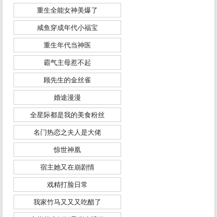
重生全能女神美爆了
咸鱼穿成年代小福宝
重生年代当神医
霸气主母惹不起
顾先生的金丝雀
婚途漫漫
全星际都是我的美食粉丝
名门热恋之夫人是大佬
惊世神凰
宿主她又在崩剧情
戏精打脸日常
我家竹马又又又吃醋了