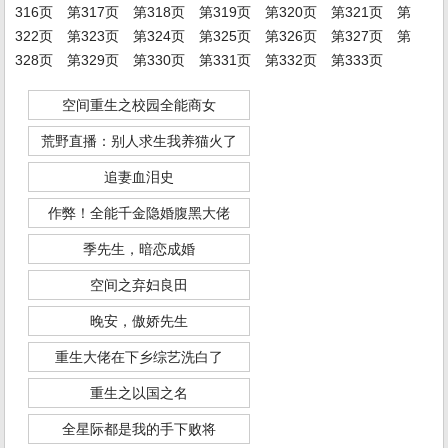
316页
第317页
第318页
第319页
第320页
第321页
第
322页
第323页
第324页
第325页
第326页
第327页
第
328页
第329页
第330页
第331页
第332页
第333页
空间重生之校园全能商女
荒野直播：别人求生我养猫火了
追妻血泪史
作弊！全能千金隐婚腹黑大佬
季先生，暗恋成婚
空间之弃妇良田
晚安，傲娇先生
重生大佬在下乡综艺洗白了
重生之以国之名
全星际都是我的手下败将