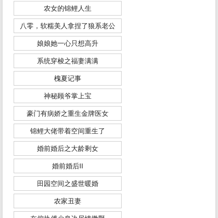
农女的锦鲤人生
八零，软糯美人拿捏了狼系老公
娘娘她一心只想高升
系统穿梭之福妻满满
槐夏记事
神秘顾爷掌上宝
豪门有病娇之重生金牌医女
锦鲤大佬带着空间重生了
婚前婚后之大龄剩女
婚前婚后II
田园空间之盛世暖婚
农家丑妻