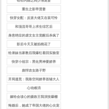
钻石闪婚之阔少溺宠妻
重生之影帝贤妻
快穿女配：反派大佬又在装可怜
和顶流哥哥上求生综艺后
身患绝症的虐文女主觉醒后杀疯了
影后今天又被掐桃花了
给弟妹当家教后我爆红着回实验室
快穿小祖宗：黑化男神要娇养
彪悍农女路子野
开局逃荒：我靠空间娇养首辅大人
心动难消
嫁给会读心的摄政王我演技爆棚
悔婚后，她成了帝国大佬的心尖宠