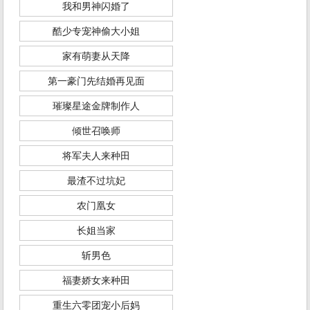
我和男神闪婚了
酷少专宠神偷大小姐
家有萌妻从天降
第一豪门先结婚再见面
璀璨星途金牌制作人
倾世召唤师
将军夫人来种田
最渣不过坑妃
农门凰女
长姐当家
斩男色
福妻娇女来种田
重生六零团宠小后妈