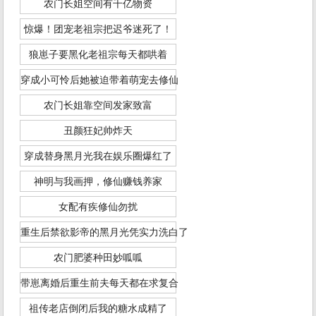
农门长姐空间有千亿物资
惊爆！团宠老祖宗把迟爷迷死了！
狼崽子要黑化老祖宗每天都哄着
穿成小可怜后她被迫带着萌宠去修仙
农门长姐靠空间发家致富
丑颜狂妃帅炸天
穿成替身黑月光我在娱乐圈爆红了
神明与我画押，修仙赚钱养家
女配有疾修仙勿扰
重生后禁欲影帝的黑月光凭实力洗白了
农门肥婆种田妙呱呱
带崽离婚后重生前夫每天都在求复合
祖传老店倒闭后我的糖水成精了