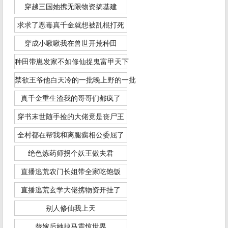
穿越三国她携无限物资搞基建
求求了恶毒真千金就想被乱棍打死
穿成小啾啾我在兽世开荒种田
种田带崽发家不如修仙捉鬼富甲天下
禁欲王爷他白天冷的一批晚上野的一批
真千金重生渣我的哥哥们都疯了
穿书末世随手捡的大佬竟是丧尸王
全村都在帮我和离腿瘸相公委屈了
绝色炼药师拐个妖王做夫君
直播逃荒农门长姐带全家吃饱饭
直播逃荒玄学大佬携物资开挂了
别人修仙我上天
替嫁后她掉马震惊世界