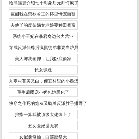
给熊猫崽介绍七个对象后元帅悔疯了
巨甜我在禁欲冷王的怀里恃宠而骄
去他丫的废柴嫡女老娘要种田暴富
系统小王妃在暴君身边努力营业
穿成反派仙尊后疯批徒弟非要当炉鼎
美人与我画押，让我卧底偷家
长女璟妧
九零村花美又白，便宜村里的小糙汉
重生后团宠小奶包她黑化了
快穿之作死的炮灰又骑着反派脖子撒野了
掐指一算我被顶级大佬缠上了
丑女医妃世无双
女配要修仙，白莲应祭天