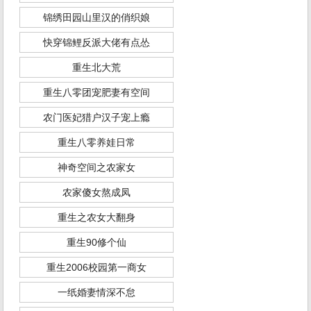
锦绣田园山里汉的俏织娘
快穿锦鲤反派大佬有点怂
重生北大荒
重生八零团宠肥妻有空间
农门医妃猎户汉子宠上瘾
重生八零养娃日常
神奇空间之农家女
农家傻女熬成凤
重生之农女大翻身
重生90修个仙
重生2006校园第一商女
一纸婚妻情深不怠