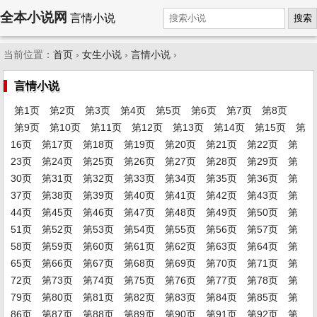
全本小说网
言情小说
搜索
当前位置：
首页
›
女生小说
›
言情小说
›
言情小说
第1页
第2页
第3页
第4页
第5页
第6页
第7页
第8页
第9页
第10页
第11页
第12页
第13页
第14页
第15页
第
16页
第17页
第18页
第19页
第20页
第21页
第22页
第
23页
第24页
第25页
第26页
第27页
第28页
第29页
第
30页
第31页
第32页
第33页
第34页
第35页
第36页
第
37页
第38页
第39页
第40页
第41页
第42页
第43页
第
44页
第45页
第46页
第47页
第48页
第49页
第50页
第
51页
第52页
第53页
第54页
第55页
第56页
第57页
第
58页
第59页
第60页
第61页
第62页
第63页
第64页
第
65页
第66页
第67页
第68页
第69页
第70页
第71页
第
72页
第73页
第74页
第75页
第76页
第77页
第78页
第
79页
第80页
第81页
第82页
第83页
第84页
第85页
第
86页
第87页
第88页
第89页
第90页
第91页
第92页
第