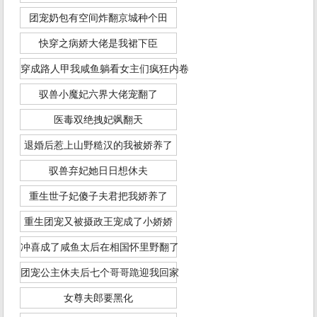
团宠奶包有空间炸翻京城种个田
快穿之病娇大佬是我裙下臣
穿成路人甲我咸鱼躺看女主们疯狂内卷
驭兽小魔妃六界大佬宠翻了
医毒双绝拽妃飒翻天
退婚后惹上山野糙汉的我被娇养了
驭兽弃妃她日日想休夫
重生世子妃傻子夫君把我娇养了
重生团宠又被摄政王宠成了小娇娇
冲喜成了咸鱼太后在相国怀里野翻了
团宠公主休夫后七个哥哥跪迎我回家
女尊夫郎要黑化