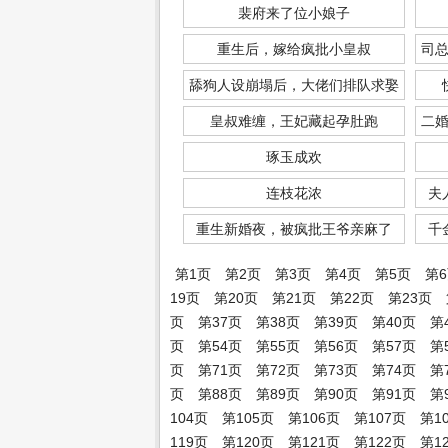
裴府来了位小娘子
重生后，嫁给疯批小皇叔
司
舔狗人设崩塌后，大佬们排队求娶
皇叔难缠，王妃藏起孕肚跑
二
琢玉成欢
连枝花浓
夫
重生新婚夜，被疯批王爷亲麻了
千
第1页
第2页
第3页
第4页
第5页
第
19页
第20页
第21页
第22页
第23页
页
第37页
第38页
第39页
第40页
第
页
第54页
第55页
第56页
第57页
第
页
第71页
第72页
第73页
第74页
第
页
第88页
第89页
第90页
第91页
第
104页
第105页
第106页
第107页
第1
119页
第120页
第121页
第122页
第1