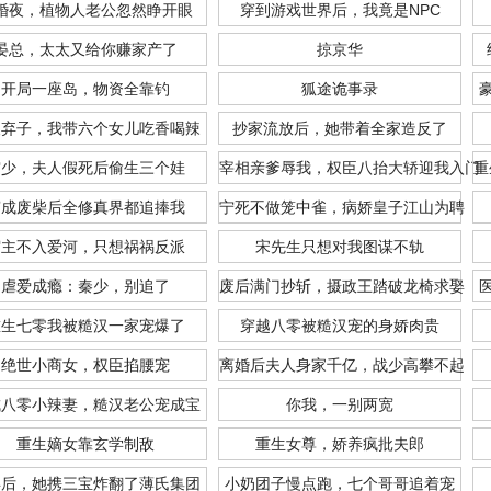
婚夜，植物人老公忽然睁开眼
穿到游戏世界后，我竟是NPC
晏总，太太又给你赚家产了
掠京华
开局一座岛，物资全靠钓
狐途诡事录
夫弃子，我带六个女儿吃香喝辣
抄家流放后，她带着全家造反了
霆少，夫人假死后偷生三个娃
宰相亲爹辱我，权臣八抬大轿迎我入门
重
穿成废柴后全修真界都追捧我
宁死不做笼中雀，病娇皇子江山为聘
宿主不入爱河，只想祸祸反派
宋先生只想对我图谋不轨
虐爱成瘾：秦少，别追了
废后满门抄斩，摄政王踏破龙椅求娶
重生七零我被糙汉一家宠爆了
穿越八零被糙汉宠的身娇肉贵
绝世小商女，权臣掐腰宠
离婚后夫人身家千亿，战少高攀不起
成八零小辣妻，糙汉老公宠成宝
你我，一别两宽
重生嫡女靠玄学制敌
重生女尊，娇养疯批夫郎
年后，她携三宝炸翻了薄氏集团
小奶团子慢点跑，七个哥哥追着宠