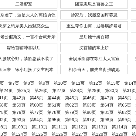
二婚蜜宠
团宠崽崽是百兽之王
总别虐了，这是夫人的离婚协议
抄家后，我搬空国库养崽
快穿之钓系美人她魅惑众生
重生夺你山河，迎娶病娇暴君
婚老公假斯文，一言不合就开亲
皇后她千娇百媚
嫁给首辅冲喜以后
沈首辅的掌上娇
人腰软心野，禁欲总裁不装了
全娱乐圈都在等江太太官宣
金归来，宋小姐换了女主剧本
相亲当天，前夫当街强吻她
6页
第7页
第8页
第9页
第10页
第11页
第12页
第13页
第14
第24页
第25页
第26页
第27页
第28页
第29页
第30页
第31页
41页
第42页
第43页
第44页
第45页
第46页
第47页
第48页
58页
第59页
第60页
第61页
第62页
第63页
第64页
第65页
75页
第76页
第77页
第78页
第79页
第80页
第81页
第82页
92页
第93页
第94页
第95页
第96页
第97页
第98页
第99页
08页
第109页
第110页
第111页
第112页
第113页
第114页
第
23页
第124页
第125页
第126页
第127页
第128页
第129页
第