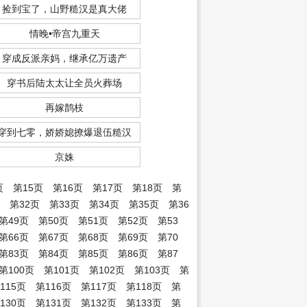
捡到宝了，山野糙汉是真大佬
情晚•帝宫九重天
穿成反派亲妈，继承亿万遗产
穿书后陆太太让全员火葬场
再嫁鹊枝
穿到七零，娇娇媳撩爆退伍糙汉
京姝
页
第15页
第16页
第17页
第18页
第
第32页
第33页
第34页
第35页
第36
第49页
第50页
第51页
第52页
第53
第66页
第67页
第68页
第69页
第70
第83页
第84页
第85页
第86页
第87
第100页
第101页
第102页
第103页
第
115页
第116页
第117页
第118页
第
130页
第131页
第132页
第133页
第