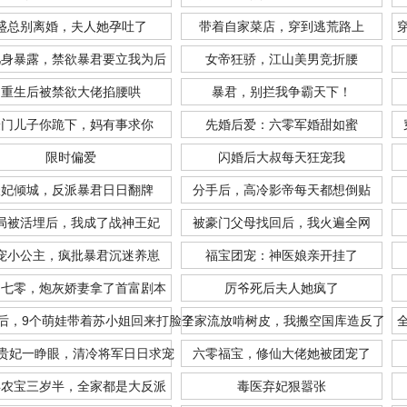
盛总别离婚，夫人她孕吐了
带着自家菜店，穿到逃荒路上
儿身暴露，禁欲暴君要立我为后
女帝狂骄，江山美男竞折腰
重生后被禁欲大佬掐腰哄
暴君，别拦我争霸天下！
豪门儿子你跪下，妈有事求你
先婚后爱：六零军婚甜如蜜
限时偏爱
闪婚后大叔每天狂宠我
妖妃倾城，反派暴君日日翻牌
分手后，高冷影帝每天都想倒贴
局被活埋后，我成了战神王妃
被豪门父母找回后，我火遍全网
宠小公主，疯批暴君沉迷养崽
福宝团宠：神医娘亲开挂了
书七零，炮灰娇妻拿了首富剧本
厉爷死后夫人她疯了
后，9个萌娃带着苏小姐回来打脸了
全家流放啃树皮，我搬空国库造反了
贵妃一睁眼，清冷将军日日求宠
六零福宝，修仙大佬她被团宠了
年农宝三岁半，全家都是大反派
毒医弃妃狠嚣张