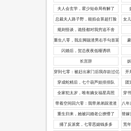
夫人会玄学，霍少短命局有解了
总裁夫人路子野，能掐会算超打脸
女
规则怪谈，诡怪都对我穷追不舍
重生八零，我左脚踹渣男右手勾首富
闪婚后，贺总夜夜低哑诱哄
长宫辞
穿到七零：被赶出家门后我存款过亿
开
穿成蛇精后，七个葫芦娃排排队
团
全家犯太岁，唯有嫡女福星高照
穿
带着空间回六零：我带弟弟踩渣渣
八年
重生归来，她被闪婚老公撩懵了
替嫁
捅了反派窝，七零恶媳钱多多
荒