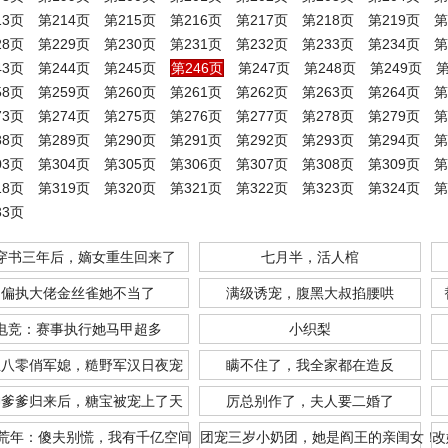
13页
第214页
第215页
第216页
第217页
第218页
第219页
第
28页
第229页
第230页
第231页
第232页
第233页
第234页
第
43页
第244页
第245页
第246页
第247页
第248页
第249页
第
58页
第259页
第260页
第261页
第262页
第263页
第264页
第
73页
第274页
第275页
第276页
第277页
第278页
第279页
第
88页
第289页
第290页
第291页
第292页
第293页
第294页
第
03页
第304页
第305页
第306页
第307页
第308页
第309页
第
18页
第319页
第320页
第321页
第322页
第323页
第324页
第
33页
穿书三年后，嫡女重生回来了
七月半，活人棺
偏执大佬金丝雀她不当了
满级诱宠，腹黑大叔掐腰哄
电竞：赛事执行她马甲超多
小织梨
生八零俏军媳，糙野军汉日夜宠
瞒不住了，我全家都在造反
神爹爹归来后，糖宝被宠上了天
厉总别作了，夫人要二婚了
荒年：傻夫别慌，我有千亿空间
团宠三岁小奶团，她是阎王的亲闺女！
改