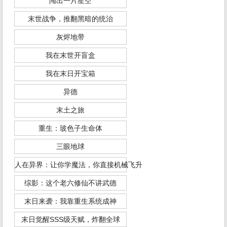
闯出一片星空
末世战争，推翻黑暗的统治
灰烬地带
我在末世开盲盒
我在末日开宝箱
异德
末土之旅
重生：玻色子生命体
三眼地球
人在异界：让你学魔法，你直接机械飞升
综影：这个老六修仙不讲武德
末日来袭：我靠重生系统成神
末日觉醒SSS级天赋，炸翻全球