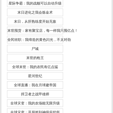
星际争霸：我的战舰可以自动升级
末日进化之我会炼金术
末日，从肝熟练度开始无敌
末世囤货：家有聚宝店，每一样我只囤亿点！
全民转职：我缔造的黄色闪光，不太对劲
尸城
末世的枪王
全球末世：我的农民有亿点猛
星河世纪
全球直播：我在月球建帝国
捍卫者之战甲雄师
全球灾变：我的农场能无限升级
全球灾变：开局签到神级庇护所