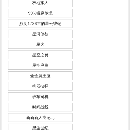
极地旅人
99%错穿梦境
默历1736年的星云彼端
星河使徒
星火
星空之翼
星空序曲
全金属王座
机器抉择
班车司机
时间战线
新新新人类纪元
黑尘世纪