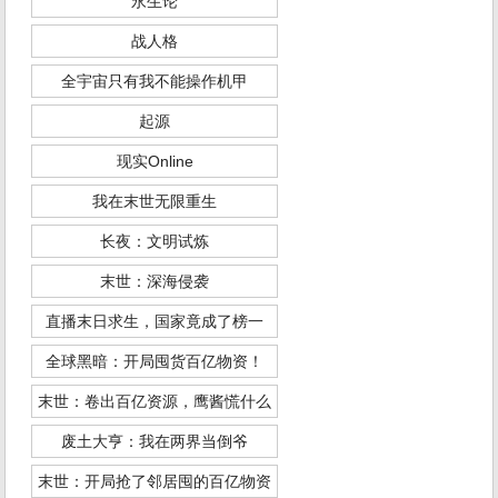
永生论
战人格
全宇宙只有我不能操作机甲
起源
现实Online
我在末世无限重生
长夜：文明试炼
末世：深海侵袭
直播末日求生，国家竟成了榜一
全球黑暗：开局囤货百亿物资！
末世：卷出百亿资源，鹰酱慌什么
废土大亨：我在两界当倒爷
末世：开局抢了邻居囤的百亿物资