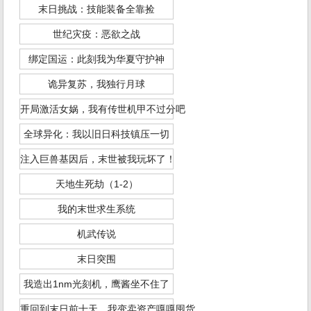
末日挑战：技能装备全靠捡
世纪灾疫：恶欲之战
绑定国运：此刻我为华夏守护神
诡异复苏，我独行月球
开局激活女娲，我有传世机甲不过分吧
全球异化：我以旧日科技镇压一切
注入巨兽基因后，末世被我玩坏了！
天地生死劫（1-2）
我的末世求生系统
机武传说
末日突围
我造出1nm光刻机，鹰酱坐不住了
重回到末日前十天，我变卖资产嘎嘎囤货