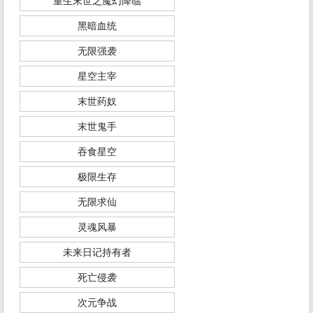
重生末世之魔幻降临
黑暗血统
无限强袭
星空主宰
末世药奴
末世鬼手
吞食星空
极限生存
无限求仙
灵魂风暴
未来日记持有者
死亡侵袭
次元争战