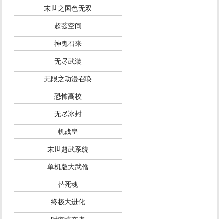
末世之国色无双
超弦空间
神鬼召来
无尽武装
无限之动漫召唤
恐怖高校
无尽冰封
机战皇
末世超武系统
单机版大武僧
替死魂
终极大进化