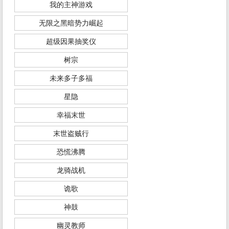
我的主神游戏
无限之黑暗势力崛起
超级因果抽奖仪
树宗
未来多子多福
星隐
幸福末世
末世盗贼行
恐慌沸腾
龙骑战机
诡歌
神鼓
幽灵教师