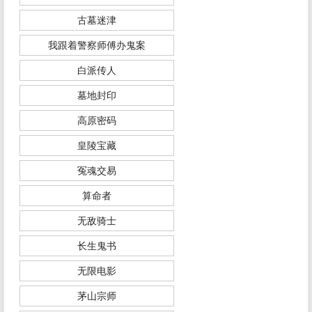
古墓迷津
我跟着警察师傅办鬼案
白派传人
墓地封印
高原密码
皇陵宝藏
冤魂交易
算命者
无敌骑士
长生鬼书
无限电影
茅山宗师