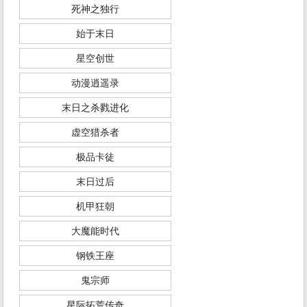
死神之独行
始于末日
星空创世
动漫逍遥录
末日之杀戮进化
虚空猎杀者
极品卡徒
末日过后
机甲狂朝
大魔能时代
钢铁王座
鬼宗师
星际拓荒传奇