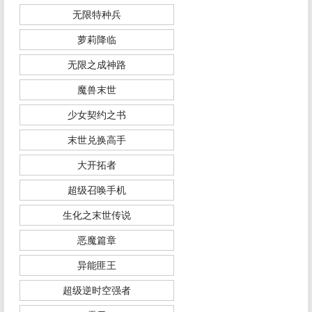
无限特种兵
萝莉降临
无限之成神路
魔兽末世
少女契约之书
末世兑换高手
大开拓者
超级召唤手机
生化之末世传说
恶魔篇章
异能匪王
超级逆时空强者