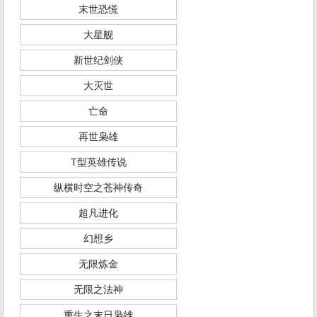
末世恐慌
大星舰
新世纪剑侠
大灭世
亡命
再世枭雄
T型英雄传说
纵横时空之苍神传奇
超凡进化
幻想乡
无限炼金
无限之法神
重生之末日枭雄