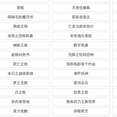
星航
天使也修炼
萌御宅的魔导书
星际农场主
黑暗文明
亡灵法师末世行
末世之恐怖风暴
末世佣兵系统
钢铁王座
数字风暴
超级自然书
无限之轮回恐怖
死亡之怨
我和电影有个约会
末日之超级英雄
液甲武神
梦之无限
星河步兵
兵之枪
纹章之怒
幸存者营地
致命武力之新世界
原力觉醒
吞噬星空