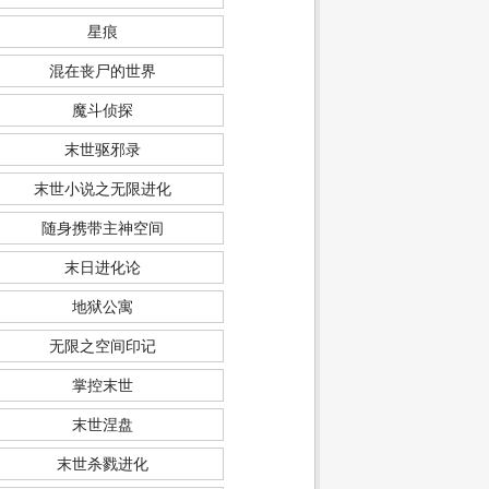
星痕
混在丧尸的世界
魔斗侦探
末世驱邪录
末世小说之无限进化
随身携带主神空间
末日进化论
地狱公寓
无限之空间印记
掌控末世
末世涅盘
末世杀戮进化