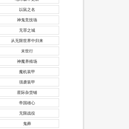
以鼠之名
神鬼竞技场
无罪之城
从无限世界中归来
末世行
神魔养殖场
魔机装甲
强袭装甲
星际杂货铺
帝国雄心
无限战役
鬼葬