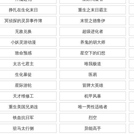
挣扎在生化末日
重生之末日霸主
冥侦探的灵异事件簿
末世之德鲁伊
无敌兑换
超级进化者
小妖灵游动漫
养鬼的胡大师
致命预感
星空下的幻想
太古七君主
唯我极道
生化暴徒
医易
星际游轮
冒牌大英雄
天才维修工
机甲风暴
重生美国兄弟连
唯一男性适格者
铁血抗日军
烈空
驻马太行侧
异能高手