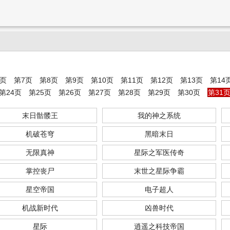
6页
第7页
第8页
第9页
第10页
第11页
第12页
第13页
第14
第24页
第25页
第26页
第27页
第28页
第29页
第30页
第31
末日骷髅王
我的神之系统
机破苍穹
黑暗末日
无限真神
星际之军医传奇
掌控丧尸
末世之星际争霸
星空帝国
电子超人
机战新时代
凶兽时代
星际
逍遥之科技帝国