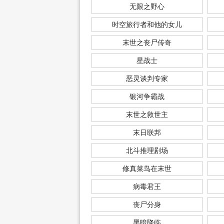
无限之野心
时空旅行者和他的女儿
末世之丧尸传奇
星战士
恶灵谈判专家
银河争霸战
末世之救世主
末日联邦
北斗推理剧场
修真菜鸟在末世
病毒君王
丧尸分身
黑暗降临