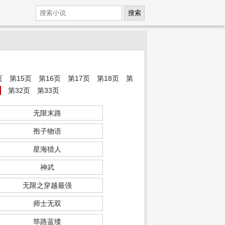
搜索
页
第15页
第16页
第17页
第18页
第
页
第32页
第33页
无限末路
孢子物语
星海猎人
神武
无限之穿越最强
师士无双
筚路蓝缕