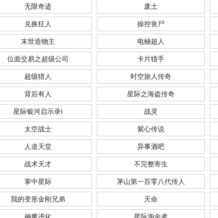
无限奇迹
废土
兑换狂人
操控丧尸
末世造物主
电鳗超人
位面交易之超级公司
卡片猎手
超级猎人
时空旅人传奇
背后有人
星际之海盗传奇
星际银河启示录ⅰ
战灵
太空战士
紫心传说
人道天堂
异事酒吧
战术天才
不完整寄生
掌中星际
茅山第一百零八代传人
我的变形金刚兄弟
天命
神魔进化
星际淘金者