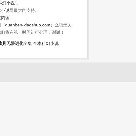
科幻小说
”。
本小说
网最大的支持。
文阅读
网（
quanben-xiaoshuo.com
）立场无关。
我们将在第一时间进行处理，谢谢！
载具无限进化
全集
全本科幻小说