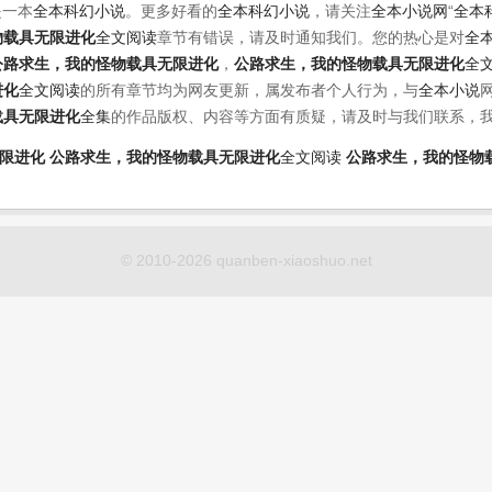
是一本
全本科幻小说
。更多好看的
全本科幻小说
，请关注
全本小说网
“
全本
物载具无限进化
全文阅读
章节有错误，请及时通知我们。您的热心是对
全
公路求生，我的怪物载具无限进化
，
公路求生，我的怪物载具无限进化
全
进化
全文阅读
的所有章节均为网友更新，属发布者个人行为，与
全本小说
载具无限进化
全集
的作品版权、内容等方面有质疑，请及时与我们联系，
限进化
公路求生，我的怪物载具无限进化
全文阅读
公路求生，我的怪物
© 2010-2026 quanben-xiaoshuo.net