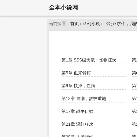
全本小说网
当前位置：
首页
›
科幻小说
›
《公路求生，我
第1章 SSS级天赋：怪物狂欢
第
第5章 血咒骨钉
第
第9章 抉择，血雨
第
第13章 兽潮，故技重施
第
第17章 战争伊始
第
第21章 深红狂欢
第