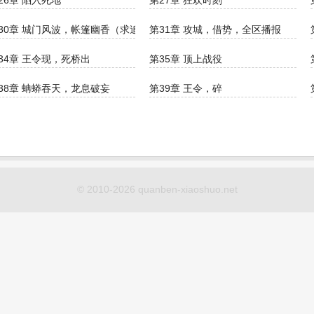
26章 陷入死地
第27章 狂欢时刻
30章 城门风波，帐篷幽香（求追读，老爷们）
第31章 攻城，借势，全区播报
34章 王令现，死桥出
第35章 顶上战役
38章 蚺蟒吞天，龙息破妄
第39章 王令，碎
© 2010-2026 quanben-xiaoshuo.net