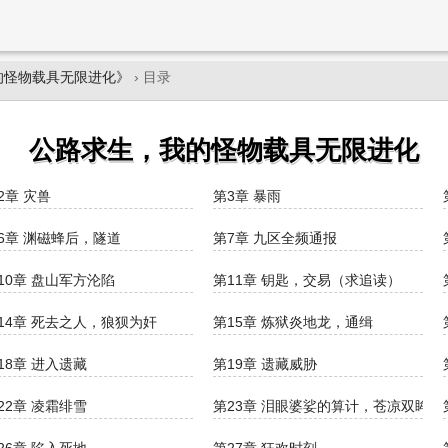
的怪物载具无限进化》
› 目录
公路求生，我的怪物载具无限进化
2章 灾兽
第3章 暴雨
6章 渊磁蜂后，隧道
第7章 九区全频通报
10章 盘山军方沦陷
第11章 钥匙，交易（求追读）
14章 死去之人，狼狈为奸
第15章 炼狱炎地龙，通缉
18章 进入遗藏
第19章 遗藏威胁
22章 凌霜绯雪
第23章 泪眼婆娑的算计，苍凉双眸的