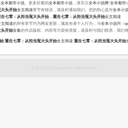
本
全本都市小说
。更多好看的
全本都市小说
，请关注
全本小说网
“
全本都市
冤大头开始
全文阅读
章节有错误，请及时通知我们。您的热心是对
全本小
重生七零：从拒当冤大头开始
，
重生七零：从拒当冤大头开始
全文阅读
全文阅读
的所有章节均为网友更新，属发布者个人行为，与
全本小说
网（
q
大头开始
全集
的作品版权、内容等方面有质疑，请及时与我们联系，我们
始
重生七零：从拒当冤大头开始
全文阅读
重生七零：从拒当冤大头开始
© 2010-2026 quanben-xiaoshuo.net