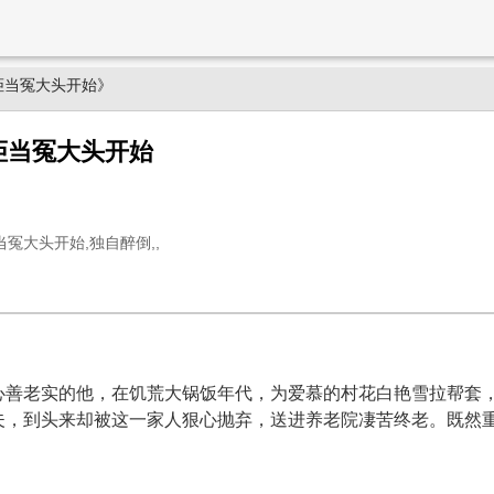
拒当冤大头开始》
拒当冤大头开始
冤大头开始,独自醉倒,,
心善老实的他，在饥荒大锅饭年代，为爱慕的村花白艳雪拉帮套
夫，到头来却被这一家人狠心抛弃，送进养老院凄苦终老。既然