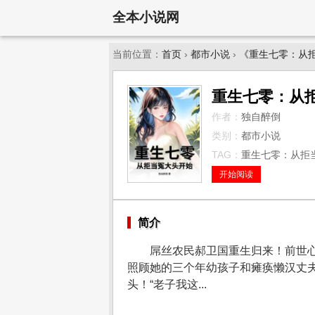
全本小说网
当前位置：
首页
›
都市小说
›
《重生七零：从
重生七零：从
作者：
独自醉倒
类别：
都市小说
TAG：
重生七零：从拒当
开始阅读
简介
屌丝农民郝卫国重生归来！前世
照顾她的三个年幼孩子和瘫痪懒汉丈
头！“老子我这...