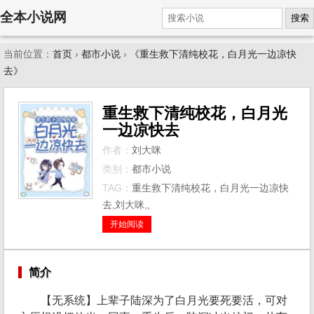
全本小说网
搜索
当前位置：
首页
›
都市小说
›
《重生救下清纯校花，白月光一边凉快
去》
重生救下清纯校花，白月光
一边凉快去
作者：
刘大咪
类别：
都市小说
TAG：
重生救下清纯校花，白月光一边凉快
去,刘大咪,,
开始阅读
简介
【无系统】上辈子陆深为了白月光要死要活，可对