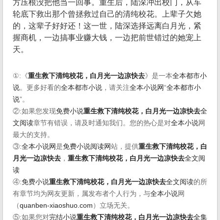
方压根没把他当一回事。重生后，陆深冲出校门，从车
轮底下救出那个曾拯救过自己的清纯校花。上辈子欠她
的，这辈子好好还！这一世，陆深选择远离白月光，紧
握商机，一边搞事业赚大钱，一边把前世错过的她宠上
天。
①:《
重生救下清纯校花，白月光一边凉快去
》是一本
全本都市小
说
。更多好看的
全本都市小说
，请关注
全本小说网
“
全本都市小
说
”。
②:如果您发现
免费小说
重生救下清纯校花，白月光一边凉快去
全
文阅读
章节有错误，请及时通知我们。您的热心是对
全本小说
网
最大的支持。
③:
全本小说网
是
免费小说阅读网
站，提供
重生救下清纯校花，白
月光一边凉快去
，
重生救下清纯校花，白月光一边凉快去
全文阅
读
④:
免费小说
重生救下清纯校花，白月光一边凉快去
全文阅读
的所
有章节均为网友更新，属发布者个人行为，与
全本小说
网
（
quanben-xiaoshuo.com
）立场无关。
⑤:如果您对
完结小说
重生救下清纯校花，白月光一边凉快去
全集