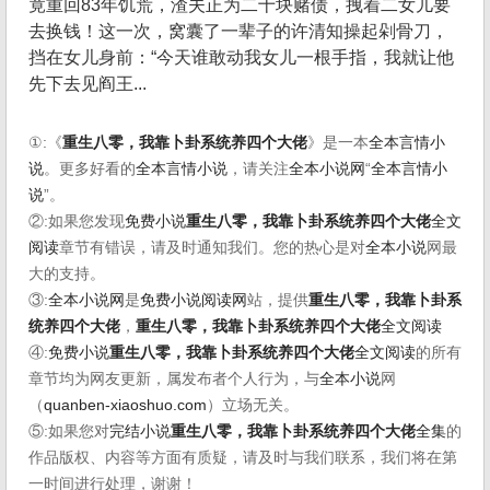
竟重回83年饥荒，渣夫正为二十块赌债，拽着二女儿要
去换钱！这一次，窝囊了一辈子的许清知操起剁骨刀，
挡在女儿身前：“今天谁敢动我女儿一根手指，我就让他
先下去见阎王...
①:《
重生八零，我靠卜卦系统养四个大佬
》是一本
全本言情小
说
。更多好看的
全本言情小说
，请关注
全本小说网
“
全本言情小
说
”。
②:如果您发现
免费小说
重生八零，我靠卜卦系统养四个大佬
全文
阅读
章节有错误，请及时通知我们。您的热心是对
全本小说
网最
大的支持。
③:
全本小说网
是
免费小说阅读网
站，提供
重生八零，我靠卜卦系
统养四个大佬
，
重生八零，我靠卜卦系统养四个大佬
全文阅读
④:
免费小说
重生八零，我靠卜卦系统养四个大佬
全文阅读
的所有
章节均为网友更新，属发布者个人行为，与
全本小说
网
（
quanben-xiaoshuo.com
）立场无关。
⑤:如果您对
完结小说
重生八零，我靠卜卦系统养四个大佬
全集
的
作品版权、内容等方面有质疑，请及时与我们联系，我们将在第
一时间进行处理，谢谢！