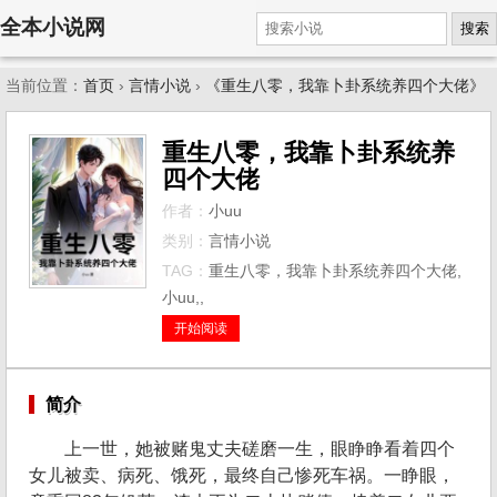
全本小说网
搜索
当前位置：
首页
›
言情小说
›
《重生八零，我靠卜卦系统养四个大佬》
重生八零，我靠卜卦系统养
四个大佬
作者：
小uu
类别：
言情小说
TAG：
重生八零，我靠卜卦系统养四个大佬,
小uu,,
开始阅读
简介
上一世，她被赌鬼丈夫磋磨一生，眼睁睁看着四个
女儿被卖、病死、饿死，最终自己惨死车祸。一睁眼，