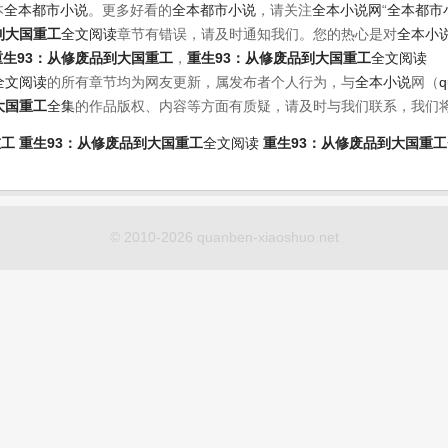
本
全本都市小说
。更多好看的
全本都市小说
，请关注
全本小说网
“
全本都市
到大国重工
全文阅读
章节有错误，请及时通知我们。您的热心是对
全本小
重生93：从修废品到大国重工
，
重生93：从修废品到大国重工
全文阅读
全文阅读
的所有章节均为网友更新，属发布者个人行为，与
全本小说
网（
q
大国重工
全集
的作品版权、内容等方面有质疑，请及时与我们联系，我们
重工
重生93：从修废品到大国重工
全文阅读
重生93：从修废品到大国重工
© 2010-2026 quanben-xiaoshuo.net