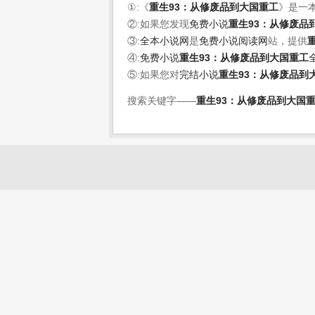
①:《
重生93：从修废品到大国重工
》是一
②:如果您发现
免费小说
重生93：从修废品
③:
全本小说网
是
免费小说阅读网
站，提供
④:
免费小说
重生93：从修废品到大国重工
⑤:如果您对
完结小说
重生93：从修废品到
搜索关键字——
重生93：从修废品到大国