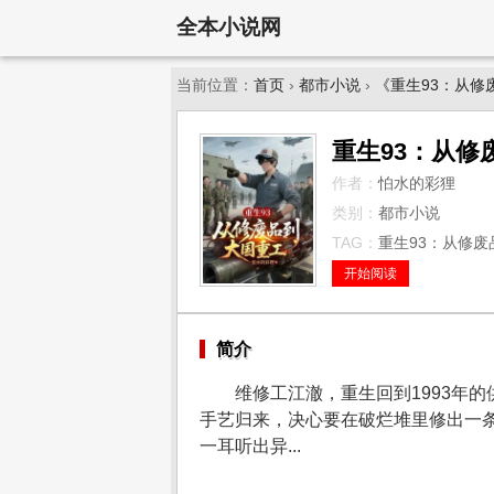
全本小说网
当前位置：
首页
›
都市小说
›
《重生93：从修
重生93：从修
作者：
怕水的彩狸
类别：
都市小说
TAG：
重生93：从修废
开始阅读
简介
维修工江澈，重生回到1993年
手艺归来，决心要在破烂堆里修出一
一耳听出异...