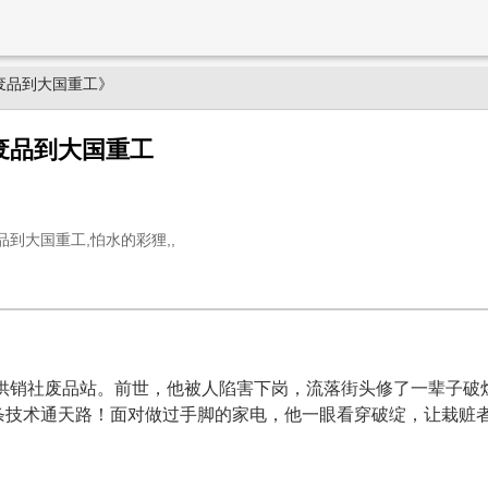
废品到大国重工》
废品到大国重工
品到大国重工,怕水的彩狸,,
的供销社废品站。前世，他被人陷害下岗，流落街头修了一辈子
条技术通天路！面对做过手脚的家电，他一眼看穿破绽，让栽赃