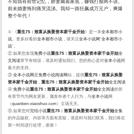
不知我有前世记忆，娇妻藏着家底，赚钱打脸两不误。
前未婚妻悔到痛哭流涕。我却一路狂飙成万元户，爽爆
整个年代！
①:《
重生75：致富从换娶资本家千金开始
》是一本
全本都市小
说
。更多好看的
全本都市小说
，请关注
全本小说网
“
全本都市小
说
”。
②:如果您发现
免费小说
重生75：致富从换娶资本家千金开始
全
文阅读
章节有错误，请及时通知我们。您的热心是对
全本小说
网
最大的支持。
③:
全本小说网
是
免费小说阅读网
站，提供
重生75：致富从换娶
资本家千金开始
，
重生75：致富从换娶资本家千金开始
全文阅读
④:
免费小说
重生75：致富从换娶资本家千金开始
全文阅读
的所
有章节均为网友更新，属发布者个人行为，与
全本小说
网
（
quanben-xiaoshuo.com
）立场无关。
⑤:如果您对
完结小说
重生75：致富从换娶资本家千金开始
全集
的作品版权、内容等方面有质疑，请及时与我们联系，我们将在
第一时间进行处理，谢谢！