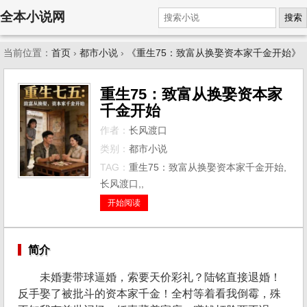
全本小说网
搜索
当前位置：
首页
›
都市小说
›
《重生75：致富从换娶资本家千金开始》
重生75：致富从换娶资本家
千金开始
作者：
长风渡口
类别：
都市小说
TAG：
重生75：致富从换娶资本家千金开始,
长风渡口,,
开始阅读
简介
未婚妻带球逼婚，索要天价彩礼？陆铭直接退婚！
反手娶了被批斗的资本家千金！全村等着看我倒霉，殊