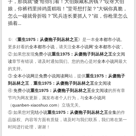
子，那我就“傻”给你们看！大伯娘藏私房钱？“哎呀大伯
娘，你裤裆里掉鸡蛋糕啦！”堂哥想打架？“大锅你真脆，
怎么一碰就骨折啦？”民兵连长要抓人？“叔，你枪里怎么
插着...
①:《
重生1975：从傻狍子到丛林之王
》是一本
全本都市小说
。
更多好看的
全本都市小说
，请关注
全本小说网
“
全本都市小说
”。
②:如果您发现
免费小说
重生1975：从傻狍子到丛林之王
全文阅
读
章节有错误，请及时通知我们。您的热心是对
全本小说
网最大
的支持。
③:
全本小说网
是
免费小说阅读网
站，提供
重生1975：从傻狍子
到丛林之王
，
重生1975：从傻狍子到丛林之王
全文阅读
④:
免费小说
重生1975：从傻狍子到丛林之王
全文阅读
的所有章
节均为网友更新，属发布者个人行为，与
全本小说
网
（
quanben-xiaoshuo.com
）立场无关。
⑤:如果您对
完结小说
重生1975：从傻狍子到丛林之王
全集
的作
品版权、内容等方面有质疑，请及时与我们联系，我们将在第一
时间进行处理，谢谢！