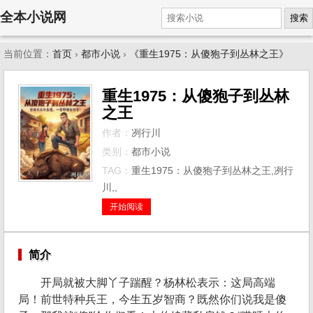
全本小说网
搜索
当前位置：
首页
›
都市小说
›
《重生1975：从傻狍子到丛林之王》
重生1975：从傻狍子到丛林
之王
作者：
冽行川
类别：
都市小说
TAG：
重生1975：从傻狍子到丛林之王,冽行
川,,
开始阅读
简介
开局就被大脚丫子踹醒？杨林松表示：这局高端
局！前世特种兵王，今生五岁智商？既然你们说我是傻