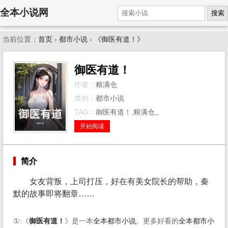
全本小说网
搜索
当前位置：
首页
›
都市小说
›
《御医有道！》
御医有道！
作者：
粮满仓
类别：
都市小说
TAG：
御医有道！,粮满仓,,
开始阅读
简介
女友背叛，上司打压，好在有美女院长的帮助，秦
默的故事即将翻章……
①:《
御医有道！
》是一本
全本都市小说
。更多好看的
全本都市小