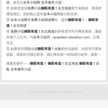
说
，请关注
全本小说网
“
全本都市小说
”。
②:如果您发现
免费小说
御医有道！
全文阅读
章节有错误，请及时
通知我们。您的热心是对
全本小说
网最大的支持。
③:
全本小说网
是
免费小说阅读网
站，提供
御医有道！
，
御医有
道！
全文阅读
④:
免费小说
御医有道！
全文阅读
的所有章节均为网友更新，属发
布者个人行为，与
全本小说
网（
quanben-xiaoshuo.com
）立场
无关。
⑤:如果您对
完结小说
御医有道！
全集
的作品版权、内容等方面有
质疑，请及时与我们联系，我们将在第一时间进行处理，谢谢！
搜索关键字——
御医有道！
御医有道！
全文阅读
御医有道！
全
集
全本都市小说
© 2010-2026 quanben-xiaoshuo.net