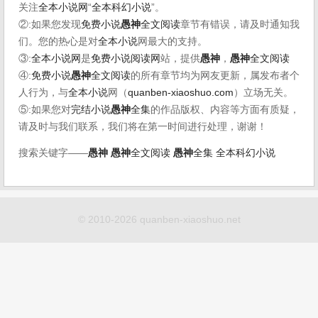
关注
全本小说网
“
全本科幻小说
”。
②:如果您发现
免费小说
愚神
全文阅读
章节有错误，请及时通知我
们。您的热心是对
全本小说
网最大的支持。
③:
全本小说网
是
免费小说阅读网
站，提供
愚神
，
愚神
全文阅读
④:
免费小说
愚神
全文阅读
的所有章节均为网友更新，属发布者个
人行为，与
全本小说
网（
quanben-xiaoshuo.com
）立场无关。
⑤:如果您对
完结小说
愚神
全集
的作品版权、内容等方面有质疑，
请及时与我们联系，我们将在第一时间进行处理，谢谢！
搜索关键字——
愚神
愚神
全文阅读
愚神
全集
全本科幻小说
© 2010-2026 quanben-xiaoshuo.net