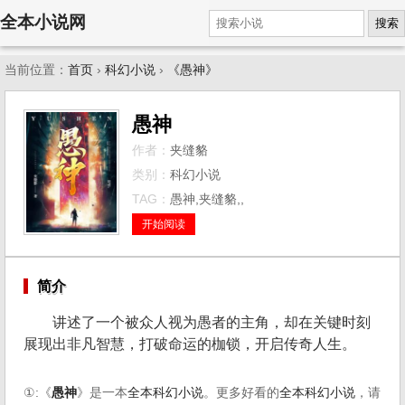
全本小说网
搜索
当前位置：
首页
›
科幻小说
›
《愚神》
愚神
作者：
夹缝貉
类别：
科幻小说
TAG：
愚神,夹缝貉,,
开始阅读
简介
讲述了一个被众人视为愚者的主角，却在关键时刻
展现出非凡智慧，打破命运的枷锁，开启传奇人生。
①:《
愚神
》是一本
全本科幻小说
。更多好看的
全本科幻小说
，请