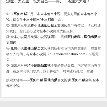
浊世，为苍生，也为自己——再开一条通天大道！
①:《
医仙出狱
》是一本
全本都市小说
。更多好看的
全本都市小
说
，请关注
全本小说网
“
全本都市小说
”。
②:如果您发现
免费小说
医仙出狱
全文阅读
章节有错误，请及时通
知我们。您的热心是对
全本小说
网最大的支持。
③:
全本小说网
是
免费小说阅读网
站，提供
医仙出狱
，
医仙出狱
全
文阅读
④:
免费小说
医仙出狱
全文阅读
的所有章节均为网友更新，属发布
者个人行为，与
全本小说
网（
quanben-xiaoshuo.com
）立场无
关。
⑤:如果您对
完结小说
医仙出狱
全集
的作品版权、内容等方面有质
疑，请及时与我们联系，我们将在第一时间进行处理，谢谢！
搜索关键字——
医仙出狱
医仙出狱
全文阅读
医仙出狱
全集
全本
都市小说