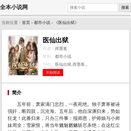
全本小说网
搜索
当前位置：
首页
›
都市小说
›
《医仙出狱》
医仙出狱
作者：
挥墨客
类别：
都市小说
TAG：
医仙出狱,挥墨客,,
开始阅读
简介
五年前，萧家满门忠烈，一夜死绝。独子萧寒被诬
强奸，断四肢，沉沧海。五年后，他自深渊归来，势如
狂龙！此番归来，只办三件事：报师恩，护师娘与小师
妹周全；雪家恨，将当年魑魅魍魉斩尽杀绝；在这红尘