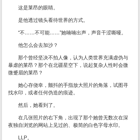
这是莱昂的眼睛。
是他透过镜头看待世界的方式。
“不……不可能……”她喃喃出声，声音干涩嘶哑。
他怎么会去加沙？
那个曾经坚决不拍人像，认为人类世界充满虚伪与
暴虐的莱昂？那个在北疆星空下，说起复杂人性时会微
微蹙眉的莱昂？
她心存侥幸，颤抖的手指放大照片的角落，试图寻
找水印，或者任何伪造的痕迹。
然后，她看到了。
在几张照片的右下角，出现了那个她曾无数次在深
夜独自浏览的网站上见过的、极简的白色字母水印。
LLP。