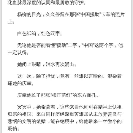
化血脉最深度的认同和最勇敢的守护。
杨柳的目光，久久停留在那张“中国援助”卡车的照片
上。
白色纸箱，红色汉字。
无论他是否能看懂“援助”二字，“中国”这两个字，他
一定认得。
她闭上眼睛，泪水再次涌出。
这一次，除了担忧，竟有一丝难以言喻的、混杂着
痛楚的庆幸。
庆幸他长了那张“根正苗红”的东方面孔。
冥冥中，她希冀着，这些来自他刚刚在精神上认祖
归宗的祖国、来自同样历经深重苦难却从未放弃善良与
悲悯的文明的馈赠，能在绝境中，给他带来一丝微小的
庇佑。