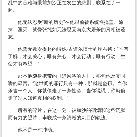
乱中的苦难与眼前加沙正在发生的悲剧，联系在了一
起。
他无法忍受“新的历史”在他眼前被系统性掩盖、涂
抹、湮灭，就像张纯如无法忍受南京大屠杀的真相被遗
忘。
他曾无数次提起的珍妮·古道尔博士的座右铭：“唯有
了解，才会关心；唯有关心，才会行动；唯有行动，生
命才有希望。”
那本他随身携带的《追风筝的人》，那句他反复咀
嚼的箴言。“这世间的罪行只有一种，那就是盗窃。当你
杀害一个人，你就偷走了一条性命。当你说谎，你就偷
走了别人知道真相的权利。”
所有的碎片，在这一刻，被加沙的硝烟和这些沉默
而有力的照片，串联成一条清晰的刺目的轨迹。
他不是一时冲动。