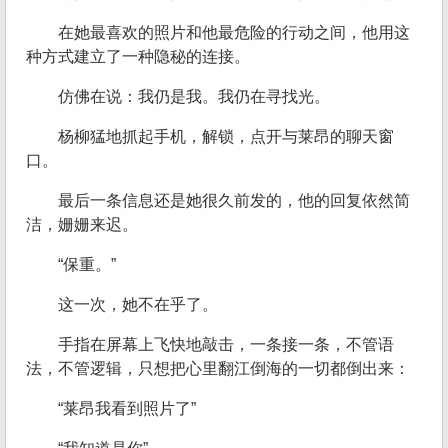
在她最喜欢的照片和他最危险的行动之间，他用这
种方式建立了一种隐秘的连接。
仿佛在说：我仍是我。我仍在寻找光。
杨柳猛地抓起手机，解锁，点开与莱昂的聊天窗
口。
最后一条信息还是她很久前发的，他的回复依然简
洁，姗姗来迟。
“保重。”
这一次，她不在乎了。
手指在屏幕上飞快地敲击，一条接一条，不管语
法，不管逻辑，只想把心里翻江倒海的一切都倒出来：
“莱昂我看到照片了”