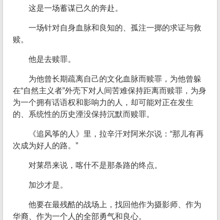
这是一场蓄谋已久的奔赴。
一场针对自身血脉和良知的、孤注一掷的求证与救
赎。
他是去赎罪。
为他曾长期疏离自己的文化血脉而赎罪，为他曾躲
在“自然主义者”外壳下对人间苦难保持距离而赎罪，为身
为一个拥有话语权和影响力的人，却可能对正在发生
的、系统性的历史湮没保持沉默而赎罪。
《追风筝的人》里，拉辛汗对阿米尔说：“那儿有再
次成为好人的路。”
对莱昂来说，喀什不是那条路的终点。
加沙才是。
他要在最残酷的战场上，找回他作为摄影师、作为
华裔、作为一个人的全部勇气和良心。