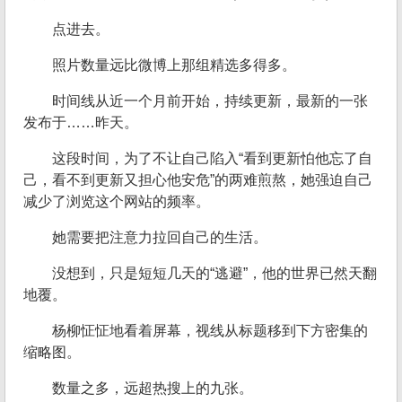
点进去。
照片数量远比微博上那组精选多得多。
时间线从近一个月前开始，持续更新，最新的一张
发布于……昨天。
这段时间，为了不让自己陷入“看到更新怕他忘了自
己，看不到更新又担心他安危”的两难煎熬，她强迫自己
减少了浏览这个网站的频率。
她需要把注意力拉回自己的生活。
没想到，只是短短几天的“逃避”，他的世界已然天翻
地覆。
杨柳怔怔地看着屏幕，视线从标题移到下方密集的
缩略图。
数量之多，远超热搜上的九张。