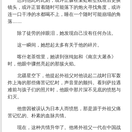
想到他此时此刻，或许正躲在某处断壁残垣后更换
镜头，或许正冒着随时可能落下的炮火寻找角度，或许
连一口干净的水都喝不上，睡在一个随时可能崩塌的角
落……
除了徒劳的掉眼泪，她发现自己没有任何办法。
这一瞬间，她想起太多有关于他的碎片。
喀什老茶馆里，她讲到张纯如和《南京大屠杀》
时，他眼中骤然亮起的那簇火焰。
北疆星空下，他提起外祖父对他说起二战时日军轰
炸上海的那些痛苦记忆时，声音里的颤抖。看到萨拉遇
难前与孩子们的照片时，他眼中那片深不见底的愤怒与
幻灭。
他曾因被误认为日本人而愤怒，那是源于外祖父痛
苦记忆的、朴素的血脉共情。
现在，这种共情升华了。他将外祖父一代在中国战