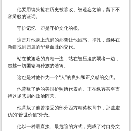
他要用镜头抢在历史被篡改、被遗忘之前，留下不
容辩驳的证词。
守护记忆，即是守护文化的根。
这是对他身上流淌的那曾让他困惑、挣扎，最终在
新疆找到归属的华裔血脉的交代。
站在被遮蔽的真相一边，站在被压迫的弱者一边，
超越一切国籍与种族的藩篱。
这也是对他作为一个“人”的良知和正义感的交代。
他背叛了他的美国护照所代表的、正在纵容甚至支
持这场悲剧的政治阵营。
他背叛了他曾接受的部分西方精英教育中，那些虚
伪的“普世价值”外壳。
他以一种最直接、最危险的方式，完成了对自身文