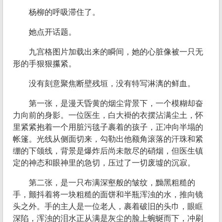
杨柳的呼吸滞住了。
她点开话题。
九宫格图片加载出来的瞬间，她的心脏像被一只无
形的手狠狠攥紧。
没有刻意聚焦断壁残垣，没有特写淋漓的鲜血。
第一张，是漫天昏黄的烟尘背景下，一个模糊却奋
力向前的身影。一位医生，白大褂的衣摆沾满尘土，怀
里紧紧抱着一个用脏污毯子裹着的孩子，正冲向半塌的
帐篷。光线从侧面切来，勾勒出他额角滚落的汗珠和紧
绷的下颌线，背景是爆炸后尚未散尽的硝烟，但医生镇
定的神态和眼神里的急切，压过了一切废墟的沉寂。
第二张，是一只布满深壑般的皱纹，黝黑粗糙的
手，颤抖着将一块粗糙的面饼和半瓶浑浊的水，推向镜
头之外。手的主人是一位老人，裹着破旧的头巾，眼眶
深陷，浑浊的泪水正从满是灰尘的脸上蜿蜒而下，冲刷