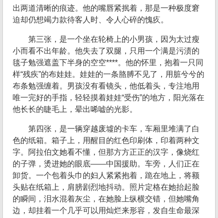
出两道清晰的痕迹。他的嘴唇紧抿着，那是一种极度窘
迫却仍想竭力款待客人时、令人心碎的愧疚。
第三张，是一个坐在轮椅上的小男孩，因为太过瘦
小而看不出年龄。他失去了双腿，只用一个满是污渍的
毯子勉强遮盖下半身的空空****。他的怀里，抱着一只同
样“残疾”的布娃娃。娃娃的一条胳膊不见了，用脏兮兮的
布条勉强缠着。男孩没有看镜头，他低着头，专注地用
唯一完好的手指，轻轻摸着娃娃“受伤”的地方，阳光落在
他长长的睫毛上，晕出唏嘘的光影。
第四张，是一辆穿越废墟的卡车，车厢里堆满了白
色的纸箱。箱子上，用醒目的红色印刷体，印着两种文
字。阿拉伯文她看不懂，但那方方正正的汉字，像烧红
的子弹，烫进她的眼底——中国援助。车旁，人们正在
卸货。一个包着头巾的妇人紧紧抱着，跪在地上，将额
头贴在纸箱上，肩膀剧烈地抖动。照片定格在她抬起脸
的瞬间，泪水混着灰尘，在她脸上纵横交错，但她嘴角
边，却挂着一个几乎可以用灿烂来形容，发自生命最深