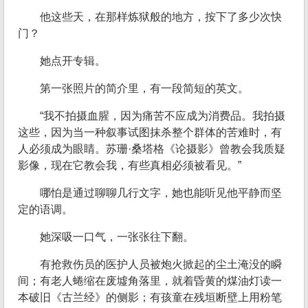
他这些天，在那样炼狱般的地方，按下了多少次快
门？
她点开专辑。
第一张照片的简介里，有一段简短的英文。
“我不拍摄血腥，因为痛苦不应成为消费品。我拍摄
这些，因为当一种叙事试图抹杀整个群体的苦难时，有
人必须成为眼睛。苏珊·桑塔格《论摄影》曾教会我质疑
影像，现在它教会我，有些真相必须被看见。”
哪怕是通过聊聊几行文字，她也能听见他平静而坚
定的语调。
她深吸一口气，一张张往下翻。
有抢救伤员的医护人员被炮火掀起的尘土淹没的瞬
间；有老人蜷缩在废墟角落里，就着昏黄的煤油灯读一
本破旧《古兰经》的侧影；有孩童在残垣断壁上用粉笔