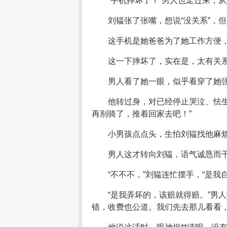
“手机摔坏了？”男人也走过来，
刘韫张了张嘴，想说“没关系”，
这手机是她爸爸为了她工作方便
这一下摔坏了，实在是，太有关
男人看了她一眼，似乎看穿了她
他转过身，对已经停止哭泣、怯
再别骑了，推着回家去吧！”
小男孩点点头，生怕刘韫找他麻
男人这才转向刘韫，语气诚恳而干
“不不不，”刘韫连忙摆手，“是
“是我弄坏的，该赔就得赔。”男
错，收费也公道。我们先去那儿看看，