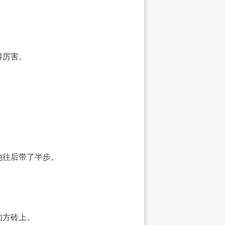
得厉害。
她往后带了半步。
的方砖上。