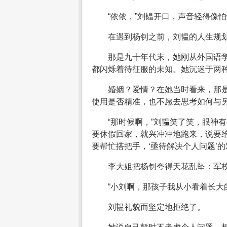
“依依，”刘韫开口，声音轻得像
在遇到杨钊之前，刘韫的人生规划
那是九十年代末，她刚从外国语
都闪烁着待征服的未知。她沉迷于两
婚姻？爱情？在她当时看来，那
使用是否精准，也不愿去思考如何与
“那时候啊，”刘韫笑了笑，眼神
要休假回家，就兴冲冲地跑来，说要
要帮忙搭把手，‘亟待解决个人问题’的
李大姐把杨钊夸得天花乱坠：军
“小刘啊，那孩子我从小看着长大
刘韫礼貌而坚定地拒绝了。