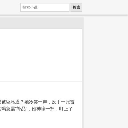
搜索
局被诬私通？她冷笑一声，反手一张雷
竭急需“补品”，她神瞳一扫，盯上了