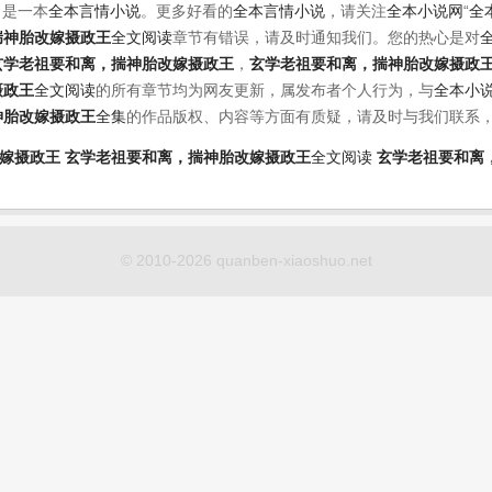
》是一本
全本言情小说
。更多好看的
全本言情小说
，请关注
全本小说网
“
全
揣神胎改嫁摄政王
全文阅读
章节有错误，请及时通知我们。您的热心是对
玄学老祖要和离，揣神胎改嫁摄政王
，
玄学老祖要和离，揣神胎改嫁摄政
摄政王
全文阅读
的所有章节均为网友更新，属发布者个人行为，与
全本小
神胎改嫁摄政王
全集
的作品版权、内容等方面有质疑，请及时与我们联系
嫁摄政王
玄学老祖要和离，揣神胎改嫁摄政王
全文阅读
玄学老祖要和离
© 2010-2026 quanben-xiaoshuo.net