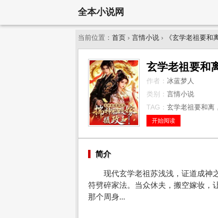
全本小说网
当前位置：
首页
›
言情小说
›
《玄学老祖要和
玄学老祖要和
作者：
冰蓝梦人
类别：
言情小说
TAG：
玄学老祖要和离，
开始阅读
简介
现代玄学老祖苏浅浅，证道成神
符劈碎家法。当众休夫，搬空嫁妆，让
那个周身...