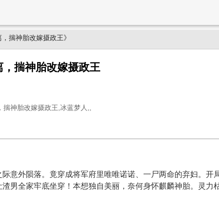
离，揣神胎改嫁摄政王》
离，揣神胎改嫁摄政王
揣神胎改嫁摄政王,冰蓝梦人,,
之际意外陨落。竟穿成将军府里唯唯诺诺、一尸两命的弃妇。开
渣男全家牢底坐穿！本想独自美丽，奈何身怀麒麟神胎。灵力枯