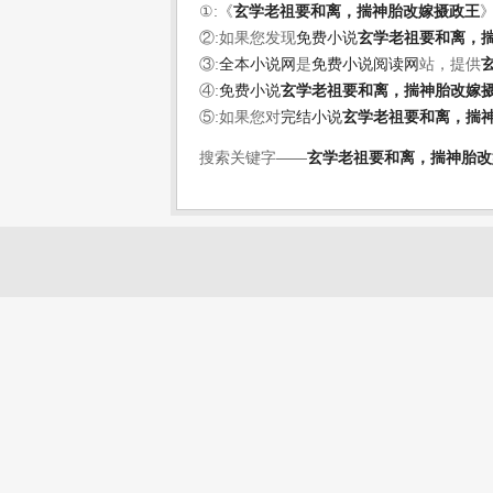
①:《
玄学老祖要和离，揣神胎改嫁摄政王
②:如果您发现
免费小说
玄学老祖要和离，
③:
全本小说网
是
免费小说阅读网
站，提供
④:
免费小说
玄学老祖要和离，揣神胎改嫁
⑤:如果您对
完结小说
玄学老祖要和离，揣
搜索关键字——
玄学老祖要和离，揣神胎改