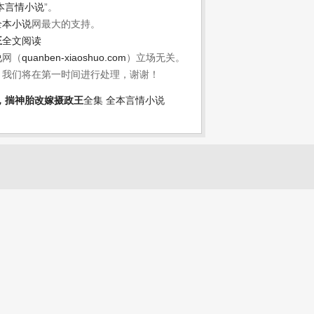
本言情小说
”。
全本小说
网最大的支持。
王
全文阅读
说
网（
quanben-xiaoshuo.com
）立场无关。
，我们将在第一时间进行处理，谢谢！
，揣神胎改嫁摄政王
全集
全本言情小说