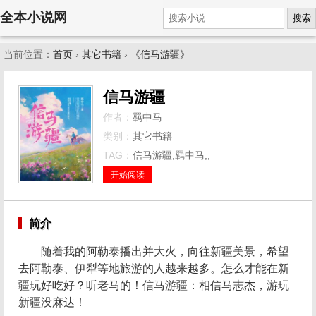
全本小说网
搜索
当前位置：
首页
›
其它书籍
›
《信马游疆》
信马游疆
作者：
羁中马
类别：
其它书籍
TAG：
信马游疆,羁中马,,
开始阅读
简介
随着我的阿勒泰播出并大火，向往新疆美景，希望
去阿勒泰、伊犁等地旅游的人越来越多。怎么才能在新
疆玩好吃好？听老马的！信马游疆：相信马志杰，游玩
新疆没麻达！