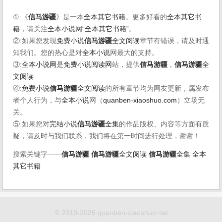
①:《
信马游疆
》是一本
全本其它书籍
。更多好看的
全本其它书
籍
，请关注
全本小说网
“
全本其它书籍
”。
②:如果您发现
免费小说
信马游疆
全文阅读
章节有错误，请及时通
知我们。您的热心是对
全本小说
网最大的支持。
③:
全本小说网
是
免费小说阅读网
站，提供
信马游疆
，
信马游疆
全
文阅读
④:
免费小说
信马游疆
全文阅读
的所有章节均为网友更新，属发布
者个人行为，与
全本小说
网（
quanben-xiaoshuo.com
）立场无
关。
⑤:如果您对
完结小说
信马游疆
全集
的作品版权、内容等方面有质
疑，请及时与我们联系，我们将在第一时间进行处理，谢谢！
搜索关键字——
信马游疆
信马游疆
全文阅读
信马游疆
全集
全本
其它书籍
© 2010-2026 quanben-xiaoshuo.net