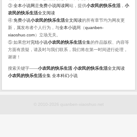
③:
全本小说网
是
免费小说阅读网
站，提供
小农民的快乐生活
，
小
农民的快乐生活
全文阅读
④:
免费小说
小农民的快乐生活
全文阅读
的所有章节均为网友更
新，属发布者个人行为，与
全本小说
网（
quanben-
xiaoshuo.com
）立场无关。
⑤:如果您对
完结小说
小农民的快乐生活
全集
的作品版权、内容等
方面有质疑，请及时与我们联系，我们将在第一时间进行处理，
谢谢！
搜索关键字——
小农民的快乐生活
小农民的快乐生活
全文阅读
小农民的快乐生活
全集
全本科幻小说
© 2010-2026 quanben-xiaoshuo.net