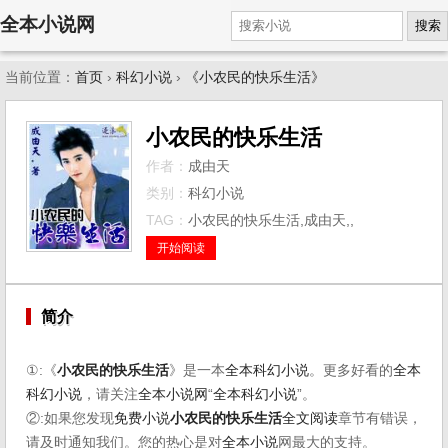
全本小说网
搜索
当前位置：
首页
›
科幻小说
›
《小农民的快乐生活》
小农民的快乐生活
作者：
成由天
类别：
科幻小说
TAG：
小农民的快乐生活,成由天,,
开始阅读
简介
①:《
小农民的快乐生活
》是一本
全本科幻小说
。更多好看的
全本
科幻小说
，请关注
全本小说网
“
全本科幻小说
”。
②:如果您发现
免费小说
小农民的快乐生活
全文阅读
章节有错误，
请及时通知我们。您的热心是对
全本小说
网最大的支持。