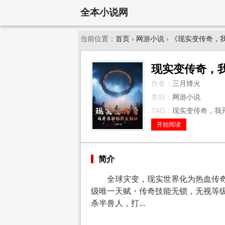
全本小说网
当前位置：
首页
›
网游小说
›
《现实变传奇，
现实变传奇，
作者：
三月烽火
类别：
网游小说
TAG：
现实变传奇，我开
开始阅读
简介
全球灾变，现实世界化为热血传
级唯一天赋・传奇技能无锁，无视等
杀半兽人，打...