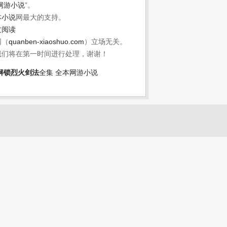
网游小说
”。
本小说
网最大的支持。
文阅读
网（
quanben-xiaoshuo.com
）立场无关。
我们将在第一时间进行处理，谢谢！
解锁烈火剑法
全集
全本网游小说