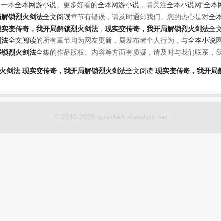
是一本
全本网游小说
。更多好看的
全本网游小说
，请关注
全本小说网
“
全本
局解锁烈火剑法
全文阅读
章节有错误，请及时通知我们。您的热心是对
全
现实变传奇，我开局解锁烈火剑法
，
现实变传奇，我开局解锁烈火剑法
全
剑法
全文阅读
的所有章节均为网友更新，属发布者个人行为，与
全本小说
解锁烈火剑法
全集
的作品版权、内容等方面有质疑，请及时与我们联系，
火剑法
现实变传奇，我开局解锁烈火剑法
全文阅读
现实变传奇，我开局
© 2010-2026 quanben-xiaoshuo.net