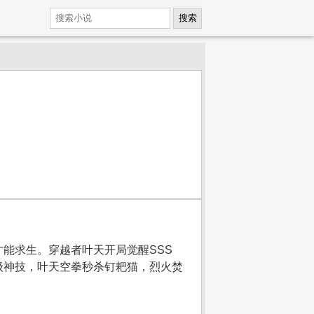
搜索
才能求生。穿越者叶天开局觉醒SSS
级神技，叶天空拳秒杀钉耙猫，烈火焚