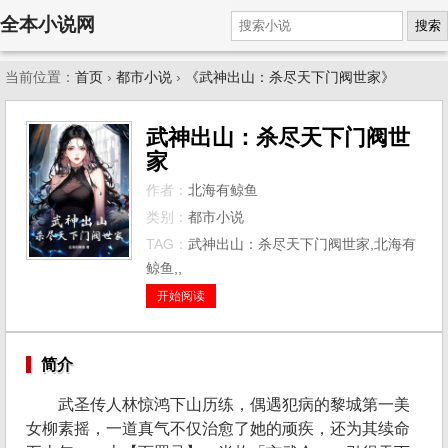
全本小说网
搜索
当前位置：
首页
›
都市小说
›
《武神出山：杀尽天下门阀世家》
武神出山：杀尽天下门阀世
家
作者：
北海有鲸鱼
类别：
都市小说
TAG：
武神出山：杀尽天下门阀世家,北海有
鲸鱼,,
开始阅读
简介
武圣传人林惊鸿下山历练，偶遇犯病的黎城第一美
女柳素摇，一道真气不仅治愈了她的顽疾，还为其续命