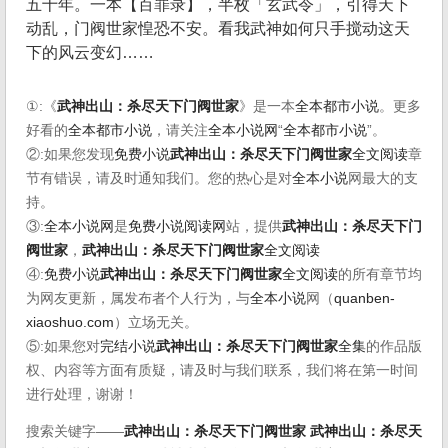
五十年。一本【百罪录】，半枚「玄武令」，引得天下
动乱，门阀世家惶恐不安。看我武神如何只手搅动这天
下的风云变幻……
①:《
武神出山：杀尽天下门阀世家
》是一本
全本都市小说
。更多
好看的
全本都市小说
，请关注
全本小说网
“
全本都市小说
”。
②:如果您发现
免费小说
武神出山：杀尽天下门阀世家
全文阅读
章
节有错误，请及时通知我们。您的热心是对
全本小说
网最大的支
持。
③:
全本小说网
是
免费小说阅读网
站，提供
武神出山：杀尽天下门
阀世家
，
武神出山：杀尽天下门阀世家
全文阅读
④:
免费小说
武神出山：杀尽天下门阀世家
全文阅读
的所有章节均
为网友更新，属发布者个人行为，与
全本小说
网（
quanben-
xiaoshuo.com
）立场无关。
⑤:如果您对
完结小说
武神出山：杀尽天下门阀世家
全集
的作品版
权、内容等方面有质疑，请及时与我们联系，我们将在第一时间
进行处理，谢谢！
搜索关键字——
武神出山：杀尽天下门阀世家
武神出山：杀尽天