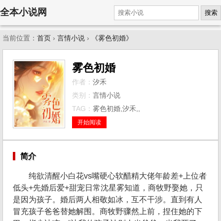
全本小说网
搜索
当前位置：
首页
›
言情小说
›
《雾色初婚》
雾色初婚
作者：
汐禾
类别：
言情小说
TAG：
雾色初婚,汐禾,,
开始阅读
简介
纯欲清醒小白花vs嘴硬心软醋精大佬年龄差+上位者
低头+先婚后爱+甜宠日常沈星雾知道，商牧野娶她，只
是因为孩子。婚后两人相敬如冰，互不干涉。直到有人
冒充孩子爸爸替她解围。商牧野骤然上前，捏住她的下