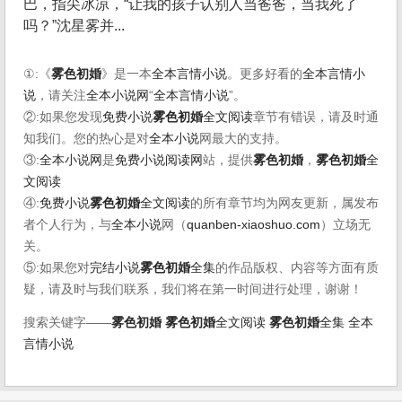
巴，指尖冰凉，“让我的孩子认别人当爸爸，当我死了
吗？”沈星雾并...
①:《
雾色初婚
》是一本
全本言情小说
。更多好看的
全本言情小
说
，请关注
全本小说网
“
全本言情小说
”。
②:如果您发现
免费小说
雾色初婚
全文阅读
章节有错误，请及时通
知我们。您的热心是对
全本小说
网最大的支持。
③:
全本小说网
是
免费小说阅读网
站，提供
雾色初婚
，
雾色初婚
全
文阅读
④:
免费小说
雾色初婚
全文阅读
的所有章节均为网友更新，属发布
者个人行为，与
全本小说
网（
quanben-xiaoshuo.com
）立场无
关。
⑤:如果您对
完结小说
雾色初婚
全集
的作品版权、内容等方面有质
疑，请及时与我们联系，我们将在第一时间进行处理，谢谢！
搜索关键字——
雾色初婚
雾色初婚
全文阅读
雾色初婚
全集
全本
言情小说