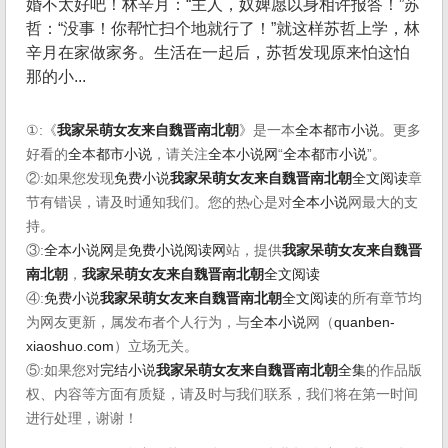
婚不太好吧！林辛月：“主人，奴婢愿以身相许报答！”苏
哲：“没事！你帮忙扫个地就行了！”就这样苏哲上学，林
辛月在家做家务。生活在一起后，苏哲发现原来怕这怕
那的小...
①:《
我家呆萌女友来自魏晋南北朝
》是一本
全本都市小说
。更多
好看的
全本都市小说
，请关注
全本小说网
“
全本都市小说
”。
②:如果您发现
免费小说
我家呆萌女友来自魏晋南北朝
全文阅读
章
节有错误，请及时通知我们。您的热心是对
全本小说
网最大的支
持。
③:
全本小说网
是
免费小说阅读网
站，提供
我家呆萌女友来自魏晋
南北朝
，
我家呆萌女友来自魏晋南北朝
全文阅读
④:
免费小说
我家呆萌女友来自魏晋南北朝
全文阅读
的所有章节均
为网友更新，属发布者个人行为，与
全本小说
网（
quanben-
xiaoshuo.com
）立场无关。
⑤:如果您对
完结小说
我家呆萌女友来自魏晋南北朝
全集
的作品版
权、内容等方面有质疑，请及时与我们联系，我们将在第一时间
进行处理，谢谢！