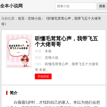
全本小说网
搜索
当前位置：
首页
›
言情小说
›
《听懂毛茸茸心声，我带飞五个大佬哥
哥》
听懂毛茸茸心声，我带飞五
个大佬哥哥
作者：
冬留
类别：
言情小说
TAG：
听懂毛茸茸心声，我带飞五个大佬哥
哥,冬留,,
开始阅读
简介
白薇薇5岁时，才找到自己的家人。本以为他们会把