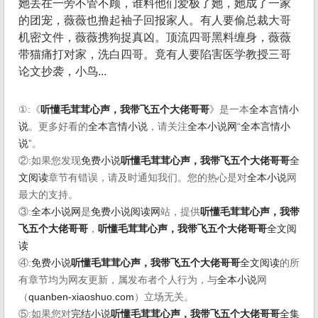
她丢在一旁不管不顾，谁料他们爱极了她，她成了一家
的团宠，薇薇也撸起袖子回报家人。有人要偷总裁大哥
机密文件，薇薇携狗捉真凶。顶流四哥黑料缠身，薇薇
带猫痛打对家，洗白四哥。竟有人要陷害医学教授三哥
论文抄袭，小鸟...
①:《
听懂毛茸茸心声，我带飞五个大佬哥哥
》是一本
全本言情小
说
。更多好看的
全本言情小说
，请关注
全本小说网
“
全本言情小
说
”。
②:如果您发现
免费小说
听懂毛茸茸心声，我带飞五个大佬哥哥
全
文阅读
章节有错误，请及时通知我们。您的热心是对
全本小说
网
最大的支持。
③:
全本小说网
是
免费小说阅读网
站，提供
听懂毛茸茸心声，我带
飞五个大佬哥哥
，
听懂毛茸茸心声，我带飞五个大佬哥哥
全文阅
读
④:
免费小说
听懂毛茸茸心声，我带飞五个大佬哥哥
全文阅读
的所
有章节均为网友更新，属发布者个人行为，与
全本小说
网
（
quanben-xiaoshuo.com
）立场无关。
⑤:如果您对
完结小说
听懂毛茸茸心声，我带飞五个大佬哥哥
全集