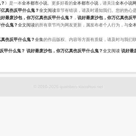
鬼？
》是一本
全本都市小说
。更多好看的
全本都市小说
，请关注
全本小说
万亿真伤反甲什么鬼？
全文阅读
章节有错误，请及时通知我们。您的热心
说好最废沙包，你万亿真伤反甲什么鬼？
，
说好最废沙包，你万亿真伤反
甲什么鬼？
全文阅读
的所有章节均为网友更新，属发布者个人行为，与
全
亿真伤反甲什么鬼？
全集
的作品版权、内容等方面有质疑，请及时与我们
反甲什么鬼？
说好最废沙包，你万亿真伤反甲什么鬼？
全文阅读
说好最
© 2010-2026 quanben-xiaoshuo.net