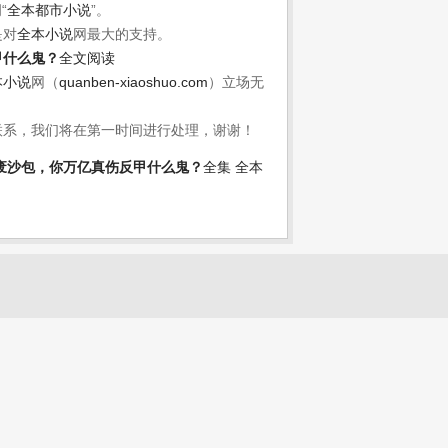
网
“
全本都市小说
”。
是对
全本小说
网最大的支持。
甲什么鬼？
全文阅读
本小说
网（
quanben-xiaoshuo.com
）立场无
联系，我们将在第一时间进行处理，谢谢！
废沙包，你万亿真伤反甲什么鬼？
全集
全本