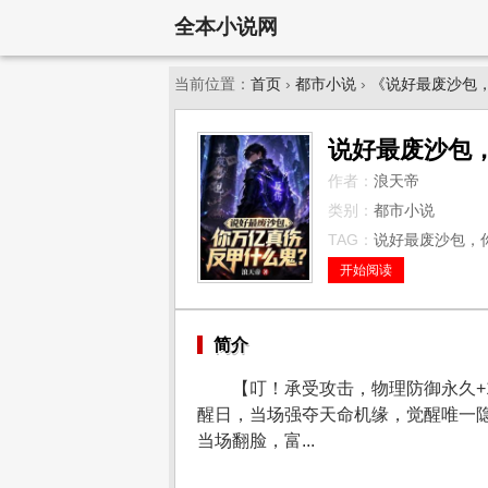
全本小说网
当前位置：
首页
›
都市小说
›
《说好最废沙包
说好最废沙包
作者：
浪天帝
类别：
都市小说
TAG：
说好最废沙包，你
开始阅读
简介
【叮！承受攻击，物理防御永久+
醒日，当场强夺天命机缘，觉醒唯一
当场翻脸，富...