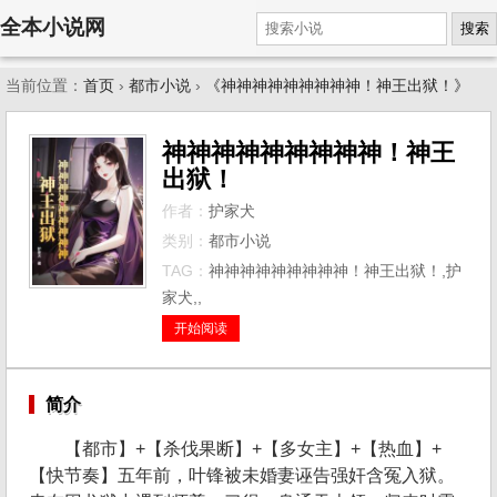
全本小说网
搜索
当前位置：
首页
›
都市小说
›
《神神神神神神神神神！神王出狱！》
神神神神神神神神神！神王
出狱！
作者：
护家犬
类别：
都市小说
TAG：
神神神神神神神神神！神王出狱！,护
家犬,,
开始阅读
简介
【都市】+【杀伐果断】+【多女主】+【热血】+
【快节奏】五年前，叶锋被未婚妻诬告强奸含冤入狱。