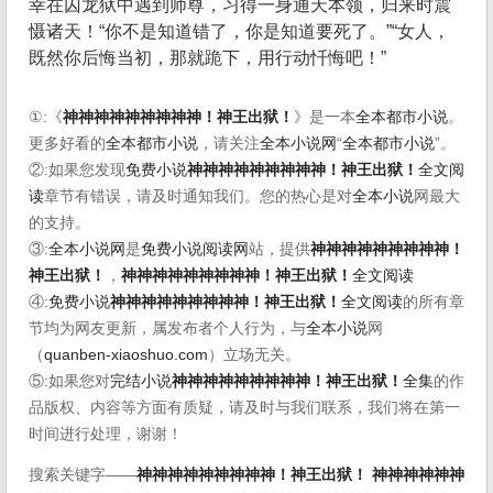
幸在囚龙狱中遇到师尊，习得一身通天本领，归来时震
慑诸天！“你不是知道错了，你是知道要死了。”“女人，
既然你后悔当初，那就跪下，用行动忏悔吧！”
①:《
神神神神神神神神神！神王出狱！
》是一本
全本都市小说
。
更多好看的
全本都市小说
，请关注
全本小说网
“
全本都市小说
”。
②:如果您发现
免费小说
神神神神神神神神神！神王出狱！
全文阅
读
章节有错误，请及时通知我们。您的热心是对
全本小说
网最大
的支持。
③:
全本小说网
是
免费小说阅读网
站，提供
神神神神神神神神神！
神王出狱！
，
神神神神神神神神神！神王出狱！
全文阅读
④:
免费小说
神神神神神神神神神！神王出狱！
全文阅读
的所有章
节均为网友更新，属发布者个人行为，与
全本小说
网
（
quanben-xiaoshuo.com
）立场无关。
⑤:如果您对
完结小说
神神神神神神神神神！神王出狱！
全集
的作
品版权、内容等方面有质疑，请及时与我们联系，我们将在第一
时间进行处理，谢谢！
搜索关键字——
神神神神神神神神神！神王出狱！
神神神神神神