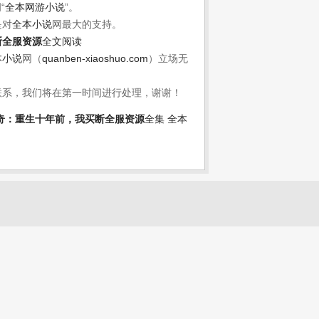
网
“
全本网游小说
”。
是对
全本小说
网最大的支持。
断全服资源
全文阅读
本小说
网（
quanben-xiaoshuo.com
）立场无
联系，我们将在第一时间进行处理，谢谢！
奇：重生十年前，我买断全服资源
全集
全本